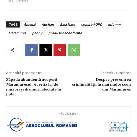
TAGS
Amenzi
Auchan
Baia Mare
comisari OPC
infomm
Maramureș
penny
produse neconforme
Articolul precedent
Articolul următor
Zăpada abundentă acoperă
Despre prevenirea
Maramureșul: Avertizări de
criminalității în mai multe școli
ninsori și drumuri afectate în
din Maramureș
județ
- Publicitate -