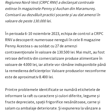
Regiunea Nord-Vest (CRPC RNV) a declanșat controale
extinse în magazinele Penny și Auchan din Maramureș.
Comisarii au dezvăluit practici șocante și au dat amenzi în
valoare de peste 130.000 lei.
În perioada 6-10 noiembrie 2023, echipa de control a CRPC
RNV a descoperit numeroase nereguli în cele 8 magazine
Penny. Acestea s-au soldat cu 27 de amenzi
contravenționale în valoare de 130.500 lei. Mai mult, au fost
retrase definitiv din comercializare produse alimentare în
valoare de 4.000 lei, iar altele vor rămâne indisponibile până
la remedierea deficiențelor. Valoare produselor neconforme
este de aproximativ 8.400 lei.
Printre problemele identificate se numără etichetele de
informare la raft cu caractere și culori diferite, legume și
fructe depreciate, spații frigorifice nesănătoase, carne și
salam cu ambalaje deteriorate. Și expunerea la vânzare a