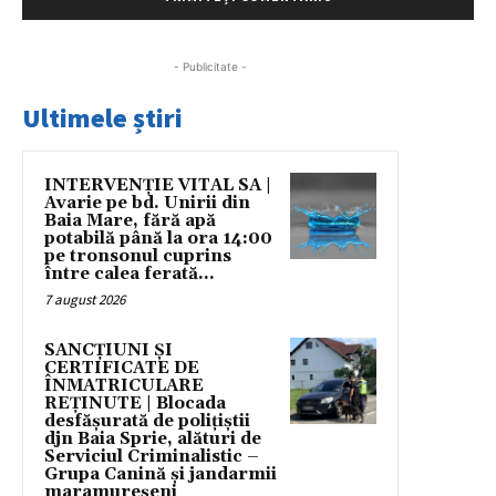
- Publicitate -
Ultimele știri
INTERVENȚIE VITAL SA |
Avarie pe bd. Unirii din
Baia Mare, fără apă
potabilă până la ora 14:00
pe tronsonul cuprins
între calea ferată...
7 august 2026
SANCȚIUNI ȘI
CERTIFICATE DE
ÎNMATRICULARE
REȚINUTE | Blocada
desfășurată de polițiștii
djn Baia Sprie, alături de
Serviciul Criminalistic –
Grupa Canină și jandarmii
maramureșeni