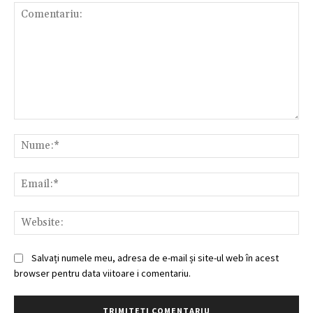
Comentariu:
Nu
Ema
Web
Salvați numele meu, adresa de e-mail și site-ul web în acest
browser pentru data viitoare i comentariu.