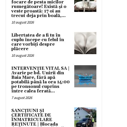
focare de pesta micilor
rumegătoare! Există și o
veste proastă: 17 oi au
trecut deja prin boală,...
10 august 2026
Libertatea de a fi tu în
cuplu începe cu felul în
care vorbiți despre
plăcere
10 august 2026
INTERVENȚIE VITAL SA |
Avarie pe bd. Unirii din
Baia Mare, fără apă
potabilă până la ora 14:00
pe tronsonul cuprins
între calea ferată...
7 august 2026
SANCȚIUNI ȘI
CERTIFICATE DE
ÎNMATRICULARE
REȚINUTE | Blocada