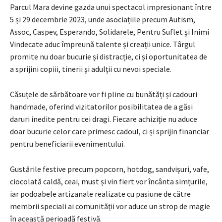
Parcul Mara devine gazda unui spectacol impresionant între
5 și 29 decembrie 2023, unde asociațiile precum Autism,
Assoc, Caspev, Esperando, Solidarele, Pentru Suflet și Inimi
Vindecate aduc împreună talente și creații unice. Târgul
promite nu doar bucurie și distracție, ci și oportunitatea de
a sprijini copiii, tinerii și adulții cu nevoi speciale.
Căsuțele de sărbătoare vor fi pline cu bunătăți și cadouri
handmade, oferind vizitatorilor posibilitatea de a găsi
daruri inedite pentru cei dragi. Fiecare achiziție nu aduce
doar bucurie celor care primesc cadoul, ci și sprijin financiar
pentru beneficiarii evenimentului.
Gustările festive precum popcorn, hotdog, sandvișuri, vafe,
ciocolată caldă, ceai, must și vin fiert vor încânta simțurile,
iar podoabele artizanale realizate cu pasiune de către
membrii speciali ai comunității vor aduce un strop de magie
în această perioadă festivă.