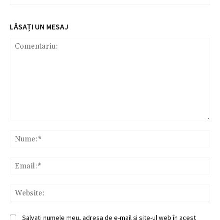
LĂSAȚI UN MESAJ
Comentariu:
Nu
Ema
Web
Salvați numele meu, adresa de e-mail și site-ul web în acest