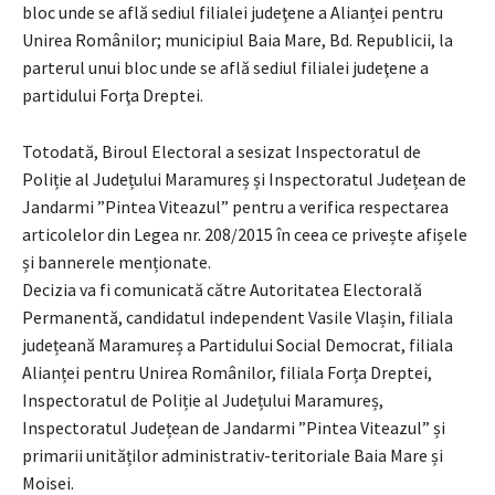
bloc unde se află sediul filialei judeţene a Alianței pentru
Unirea Românilor; municipiul Baia Mare, Bd. Republicii, la
parterul unui bloc unde se află sediul filialei judeţene a
partidului Forţa Dreptei.
Totodată, Biroul Electoral a sesizat Inspectoratul de
Poliție al Județului Maramureș și Inspectoratul Județean de
Jandarmi ”Pintea Viteazul” pentru a verifica respectarea
articolelor din Legea nr. 208/2015 în ceea ce privește afișele
și bannerele menționate.
Decizia va fi comunicată către Autoritatea Electorală
Permanentă, candidatul independent Vasile Vlașin, filiala
județeană Maramureș a Partidului Social Democrat, filiala
Alianței pentru Unirea Românilor, filiala Forța Dreptei,
Inspectoratul de Poliție al Județului Maramureș,
Inspectoratul Județean de Jandarmi ”Pintea Viteazul” și
primarii unităților administrativ-teritoriale Baia Mare și
Moisei.