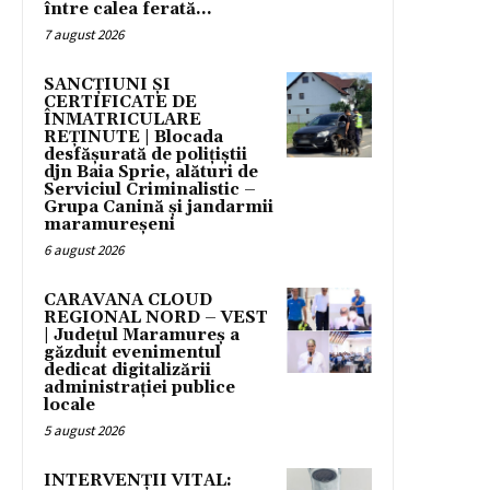
între calea ferată...
7 august 2026
SANCȚIUNI ȘI
CERTIFICATE DE
ÎNMATRICULARE
REȚINUTE | Blocada
desfășurată de polițiștii
djn Baia Sprie, alături de
Serviciul Criminalistic –
Grupa Canină și jandarmii
maramureșeni
6 august 2026
CARAVANA CLOUD
REGIONAL NORD – VEST
| Județul Maramureș a
găzduit evenimentul
dedicat digitalizării
administrației publice
locale
5 august 2026
INTERVENȚII VITAL: