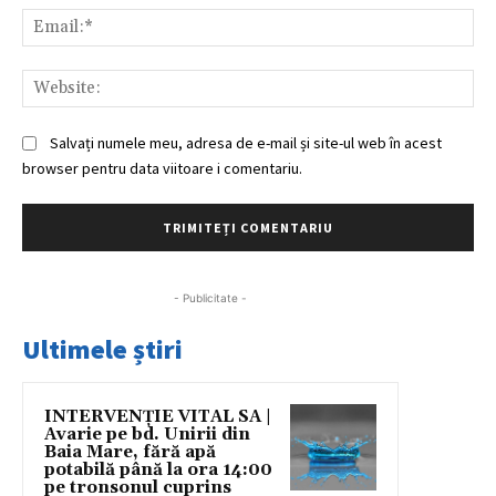
Ema
Web
Salvați numele meu, adresa de e-mail și site-ul web în acest
browser pentru data viitoare i comentariu.
- Publicitate -
Ultimele știri
INTERVENȚIE VITAL SA |
Avarie pe bd. Unirii din
Baia Mare, fără apă
potabilă până la ora 14:00
pe tronsonul cuprins