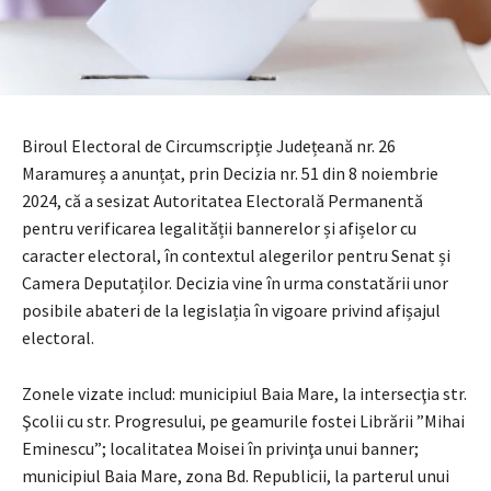
Biroul Electoral de Circumscripție Județeană nr. 26
Maramureș a anunțat, prin Decizia nr. 51 din 8 noiembrie
2024, că a sesizat Autoritatea Electorală Permanentă
pentru verificarea legalității bannerelor și afișelor cu
caracter electoral, în contextul alegerilor pentru Senat și
Camera Deputaților. Decizia vine în urma constatării unor
posibile abateri de la legislația în vigoare privind afișajul
electoral.
Zonele vizate includ: municipiul Baia Mare, la intersecţia str.
Şcolii cu str. Progresului, pe geamurile fostei Librării ”Mihai
Eminescu”; localitatea Moisei în privinţa unui banner;
municipiul Baia Mare, zona Bd. Republicii, la parterul unui