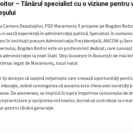
itor – Tânărul specialist cu o viziune pentru v
șului
ru Camera Deputaților, PSD Maramureș îl propune pe Bogdan Boito
cu o vastă experiență în administrația publică. Specialist în comunic
 ani în instituții precum Administrația Prezidențială, ANCOM și Secr
vernului, Bogdan Boitor este un profesionist dedicat, care cunoașt
administrației la nivel înalt. Deși locuiește în București de mai bin
 rămas legat de Maramureș, locul natal.
își dorește să susțină inițiativele care creează oportunități pentru 
 educație, având convingerea că aceasta este cheia unei societăți 
șanse. De asemenea, se implică în lupta împotriva consumului de dr
nștientizare și sprijinirea victimelor, dorind să contribuie la crea
ur pentru tânăra generație.