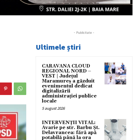
- Publicitate -
Ultimele știri
CARAVANA CLOUD
REGIONAL NORD –
VEST | Județul
Maramureș a găzduit
evenimentul dedicat
digitalizării
administrației publice
locale
5 august 2026
INTERVENȚII VITAL:
Avarie pe str. Barbu Șt.
Delavrancea: fără apă
potabilă până la ora