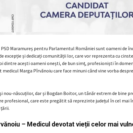
ii PSD Maramureș pentru Parlamentul României sunt oameni de în
de excepție și dedicați comunității lor, care vor reprezenta cu cinste
 dintre acești oameni onești, de bun simț, profesioniști în domeni
nt medicul Marga Pîrvănoiu care face minuni când vine vorba despre
i nou-născuților, dar și Bogdan Boitor, un tânăr extrem de bine pr
e profesional, care este pregătit să reprezinte județul în cel mai î
ării.
vănoiu – Medicul devotat vieții celor mai vulne