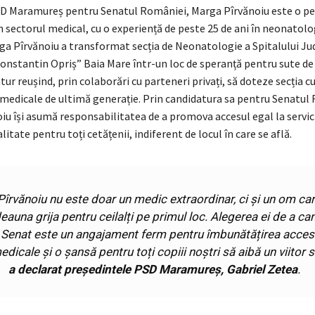
D Maramureș pentru Senatul României, Marga Pîrvănoiu este o pe
 sectorul medical, cu o experiență de peste 25 de ani în neonatolog
rga Pîrvănoiu a transformat secția de Neonatologie a Spitalului Ju
onstantin Opriș” Baia Mare într-un loc de speranță pentru sute de 
ur reușind, prin colaborări cu parteneri privați, să doteze secția c
edicale de ultimă generație. Prin candidatura sa pentru Senatul
u își asumă responsabilitatea de a promova accesul egal la servici
litate pentru toți cetățenii, indiferent de locul în care se află.
îrvănoiu nu este doar un medic extraordinar, ci și un om ca
eauna grija pentru ceilalți pe primul loc. Alegerea ei de a ca
 Senat este un angajament ferm pentru îmbunătățirea accesu
medicale și o șansă pentru toți copiii noștri să aibă un viitor
a declarat președintele PSD Maramureș, Gabriel Zetea
.