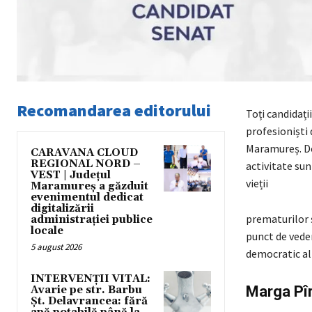
Recomandarea editorului
Toți candidaț
profesioniști 
Maramureș. Doi
CARAVANA CLOUD
REGIONAL NORD –
activitate su
VEST | Județul
vieții
Maramureș a găzduit
evenimentul dedicat
digitalizării
prematurilor ș
administrației publice
locale
punct de veder
5 august 2026
democratic al ț
INTERVENȚII VITAL:
Marga Pîr
Avarie pe str. Barbu
Șt. Delavrancea: fără