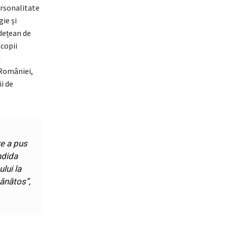
rsonalitate
ie și
dețean de
copii
u
 României,
i de
re a pus
ndida
lui la
 sănătos
”,