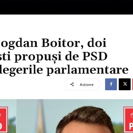
ogdan Boitor, doi
ști propuși de PSD
egerile parlamentare
Acțiune