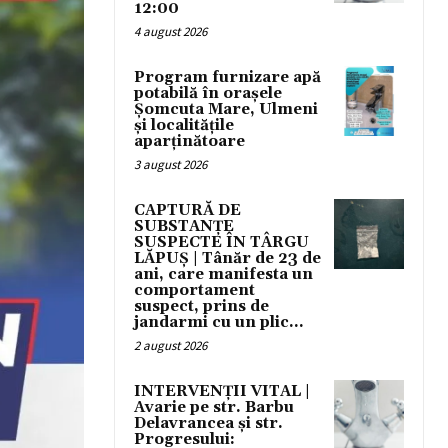
12:00
4 august 2026
Program furnizare apă
potabilă în orașele
Șomcuta Mare, Ulmeni
și localitățile
aparținătoare
3 august 2026
CAPTURĂ DE
SUBSTANȚE
SUSPECTE ÎN TÂRGU
LĂPUȘ | Tânăr de 23 de
ani, care manifesta un
comportament
suspect, prins de
jandarmi cu un plic...
2 august 2026
INTERVENȚII VITAL |
Avarie pe str. Barbu
Delavrancea și str.
Progresului: