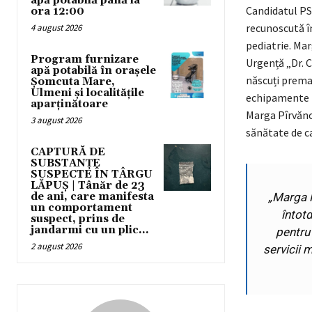
apă potabilă până la
Candidatul PS
ora 12:00
recunoscută în
4 august 2026
pediatrie. Ma
Program furnizare
Urgență „Dr. C
apă potabilă în orașele
născuți premat
Șomcuta Mare,
Ulmeni și localitățile
echipamente m
aparținătoare
Marga Pîrvănoi
3 august 2026
sănătate de ca
CAPTURĂ DE
SUBSTANȚE
SUSPECTE ÎN TÂRGU
LĂPUȘ | Tânăr de 23
de ani, care manifesta
„
Marga P
un comportament
întotd
suspect, prins de
jandarmi cu un plic...
pentru
2 august 2026
servicii 