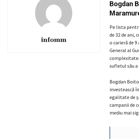
Bogdan Bo
Maramure
Pe lista pent
de 32 de ani, 
infomm
o carieră de 9
General al Gu
complexitatea 
sufletul său a
Bogdan Boitor 
investească în
egalitate de 
campanii de co
mediu mai sig