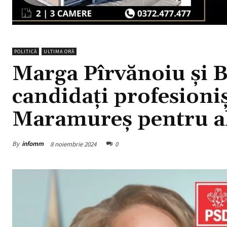
POLITICĂ
ULTIMA ORĂ
Marga Pîrvănoiu și B
candidați profesioni
Maramureș pentru al
By
infomm
8 noiembrie 2024
0