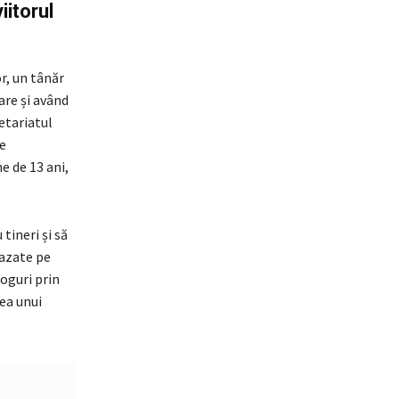
iitorul
r, un tânăr
are și având
etariatul
e
e de 13 ani,
tineri și să
bazate pe
oguri prin
rea unui