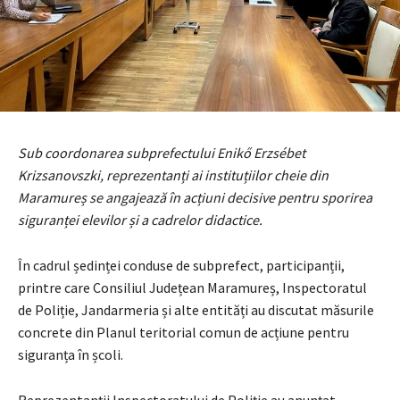
Sub coordonarea subprefectului Enikő Erzsébet
Krizsanovszki, reprezentanți ai instituțiilor cheie din
Maramureș se angajează în acțiuni decisive pentru sporirea
siguranței elevilor și a cadrelor didactice.
În cadrul ședinței conduse de subprefect, participanții,
printre care Consiliul Județean Maramureș, Inspectoratul
de Poliție, Jandarmeria și alte entități au discutat măsurile
concrete din Planul teritorial comun de acțiune pentru
siguranța în școli.
Reprezentanții Inspectoratului de Poliție au anunțat