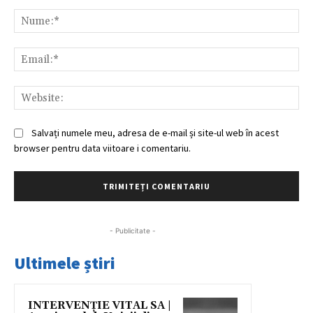
Comentariu:
Nu
Ema
Web
Salvați numele meu, adresa de e-mail și site-ul web în acest
browser pentru data viitoare i comentariu.
- Publicitate -
Ultimele știri
INTERVENȚIE VITAL SA |