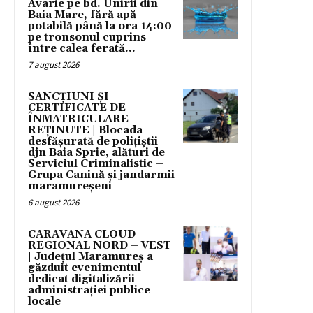
Avarie pe bd. Unirii din
Baia Mare, fără apă
potabilă până la ora 14:00
pe tronsonul cuprins
între calea ferată...
7 august 2026
SANCȚIUNI ȘI
CERTIFICATE DE
ÎNMATRICULARE
REȚINUTE | Blocada
desfășurată de polițiștii
djn Baia Sprie, alături de
Serviciul Criminalistic –
Grupa Canină și jandarmii
maramureșeni
6 august 2026
CARAVANA CLOUD
REGIONAL NORD – VEST
| Județul Maramureș a
găzduit evenimentul
dedicat digitalizării
administrației publice
locale