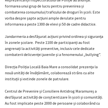
formarea unui grup de lucru pentru prevenirea și
combaterea consumului/traficului de droguri în școli. Este
vorba despre șapte acțiuni ample derulate pentru
informarea a peste 1300 de elevi și 50 de cadre didactice.
Jandarmeria a desfășurat acțiuni privind ordinea și siguranța
în zonele școlare. Peste 1100 de participanți au fost
angrenați la activități preventive, inclusiv cele dedicate
combaterii delicvenței juvenile și a fenomenului „bullying”.
Direcția Poliția Locală Baia Mare a consolidat prezența la
nouă unități de învățământ, colaborează strâns cu alte
instituții și extinde zonele de patrulare.
Centrul de Prevenire și Consiliere Antidrog Maramureș a
desfășurat activități de conștientizare în școli și comunități.
Au fost implicate peste 2000 de persoane și colaborând cu