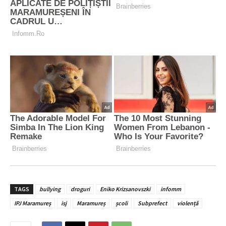
TAGS
bullying
droguri
Eniko Krizsanovszki
infomm
IPJ Maramureș
isj
Maramureș
școli
Subprefect
violență