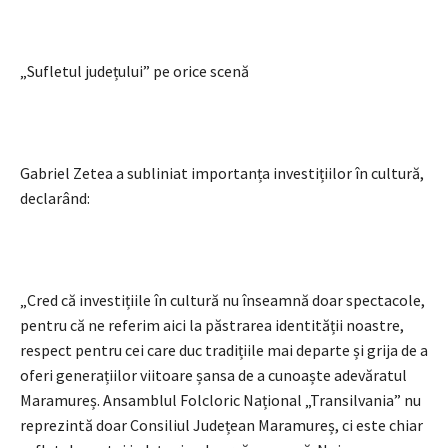
„Sufletul județului” pe orice scenă
Gabriel Zetea a subliniat importanța investițiilor în cultură,
declarând:
„Cred că investițiile în cultură nu înseamnă doar spectacole,
pentru că ne referim aici la păstrarea identității noastre,
respect pentru cei care duc tradițiile mai departe și grija de a
oferi generațiilor viitoare șansa de a cunoaște adevăratul
Maramureș. Ansamblul Folcloric Național „Transilvania” nu
reprezintă doar Consiliul Județean Maramureș, ci este chiar