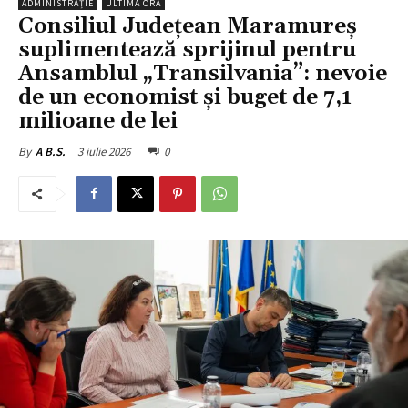
ADMINISTRAȚIE
ULTIMA ORĂ
Consiliul Județean Maramureș
suplimentează sprijinul pentru
Ansamblul „Transilvania”: nevoie
de un economist și buget de 7,1
milioane de lei
3 iulie 2026
0
By
A B.S.