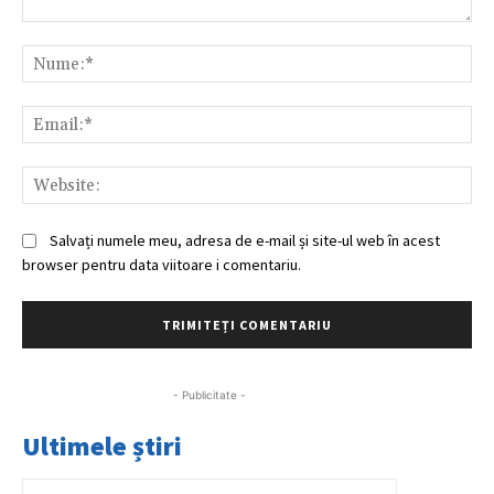
Comentariu:
Nu
Ema
Web
Salvați numele meu, adresa de e-mail și site-ul web în acest
browser pentru data viitoare i comentariu.
- Publicitate -
Ultimele știri