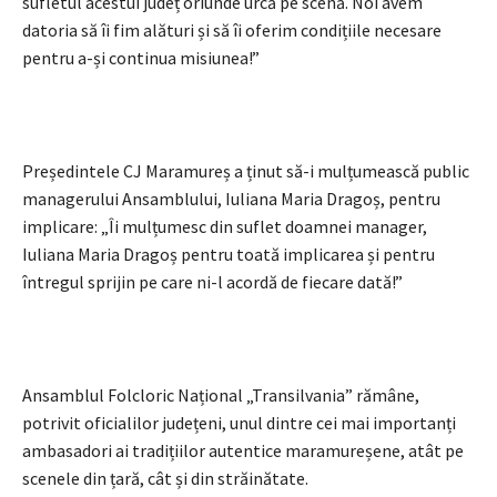
sufletul acestui județ oriunde urcă pe scenă. Noi avem
datoria să îi fim alături și să îi oferim condițiile necesare
pentru a-și continua misiunea!”
Președintele CJ Maramureș a ținut să-i mulțumească public
managerului Ansamblului, Iuliana Maria Dragoș, pentru
implicare: „Îi mulțumesc din suflet doamnei manager,
Iuliana Maria Dragoș pentru toată implicarea și pentru
întregul sprijin pe care ni-l acordă de fiecare dată!”
Ansamblul Folcloric Național „Transilvania” rămâne,
potrivit oficialilor județeni, unul dintre cei mai importanți
ambasadori ai tradițiilor autentice maramureșene, atât pe
scenele din țară, cât și din străinătate.