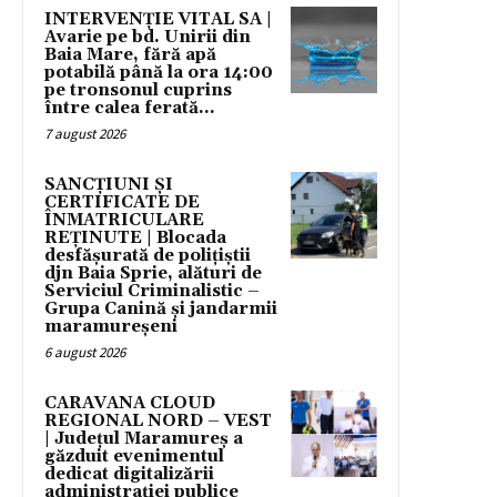
INTERVENȚIE VITAL SA |
Avarie pe bd. Unirii din
Baia Mare, fără apă
potabilă până la ora 14:00
pe tronsonul cuprins
între calea ferată...
7 august 2026
SANCȚIUNI ȘI
CERTIFICATE DE
ÎNMATRICULARE
REȚINUTE | Blocada
desfășurată de polițiștii
djn Baia Sprie, alături de
Serviciul Criminalistic –
Grupa Canină și jandarmii
maramureșeni
6 august 2026
CARAVANA CLOUD
REGIONAL NORD – VEST
| Județul Maramureș a
găzduit evenimentul
dedicat digitalizării
administrației publice