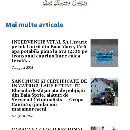
Mai multe articole
INTERVENȚIE VITAL SA | Avarie
pe bd. Unirii din Baia Mare, fără
apă potabilă până la ora 14:00 pe
tronsonul cuprins între calea
ferată...
7 august 2026
SANCȚIUNI ȘI CERTIFICATE DE
ÎNMATRICULARE REȚINUTE |
Blocada desfășurată de polițiștii
djn Baia Sprie, alături de
Serviciul Criminalistic – Grupa
Canină și jandarmii
maramureșeni
6 august 2026
CARAVANA CLOUD REGIONAL