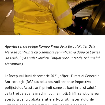
Agentul șef de poliție Romeo Pretli de la Biroul Rutier Baia
Mare se confruntă cu o sentință semnificativă după ce Curtea
de Apel Cluj a anulat verdictul inițial pronunțat de Tribunalul
Maramureș.
La începutul lunii decembrie 2021, ofițerii Direcției Generale
Anticorupție (DGA) au adus acuzații serioase împotriva
polițistului. Acesta ar fi primit sume de bani în lei și valută
de la trei persoane în schimbul neimplicării în sancționarea
acestora pentru abateri rutiere. Potrivit materialului de
urmărire penală, polițistul nu ar fi îndeplinit corect