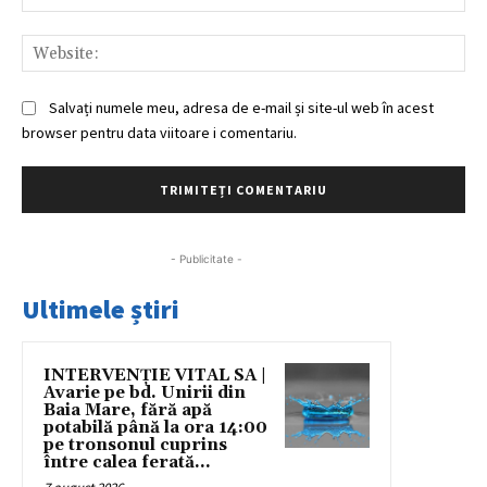
Web
Salvați numele meu, adresa de e-mail și site-ul web în acest
browser pentru data viitoare i comentariu.
- Publicitate -
Ultimele știri
INTERVENȚIE VITAL SA |
Avarie pe bd. Unirii din
Baia Mare, fără apă
potabilă până la ora 14:00
pe tronsonul cuprins
între calea ferată...