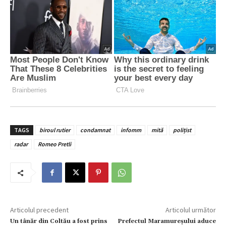
TAGS
biroul rutier
condamnat
infomm
mită
polițist
radar
Romeo Pretli
Articolul precedent
Articolul următor
Un tânăr din Coltău a fost prins
Prefectul Maramureșului aduce