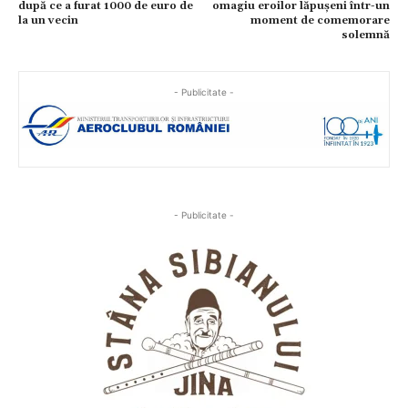
după ce a furat 1000 de euro de
omagiu eroilor lăpușeni într-un
la un vecin
moment de comemorare
solemnă
- Publicitate -
- Publicitate -