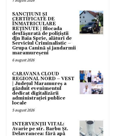
7 august 2026
SANCȚIUNI ȘI
CERTIFICATE DE
ÎNMATRICULARE
REȚINUTE | Blocada
desfășurată de polițiștii
djn Baia Sprie, alături de
Serviciul Criminalistic –
Grupa Canină și jandarmii
maramureșeni
6 august 2026
CARAVANA CLOUD
REGIONAL NORD – VEST
| Județul Maramureș a
găzduit evenimentul
dedicat digitalizării
administrației publice
locale
5 august 2026
INTERVENȚII VITAL:
Avarie pe str. Barbu Șt.
Delavrancea: fără apă