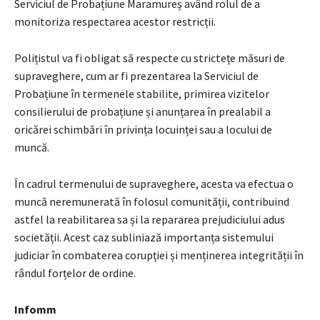
Serviciul de Probațiune Maramureș având rolul de a
monitoriza respectarea acestor restricții.
Polițistul va fi obligat să respecte cu strictețe măsuri de
supraveghere, cum ar fi prezentarea la Serviciul de
Probațiune în termenele stabilite, primirea vizitelor
consilierului de probațiune și anunțarea în prealabil a
oricărei schimbări în privința locuinței sau a locului de
muncă.
În cadrul termenului de supraveghere, acesta va efectua o
muncă neremunerată în folosul comunității, contribuind
astfel la reabilitarea sa și la repararea prejudiciului adus
societății. Acest caz subliniază importanța sistemului
judiciar în combaterea corupției și menținerea integrității în
rândul forțelor de ordine.
Infomm