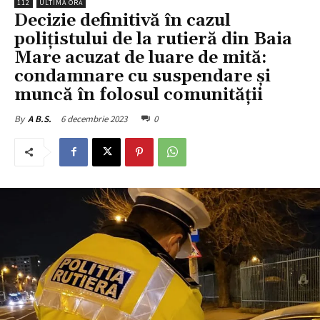
112
ULTIMA ORĂ
Decizie definitivă în cazul
polițistului de la rutieră din Baia
Mare acuzat de luare de mită:
condamnare cu suspendare și
muncă în folosul comunității
6 decembrie 2023
0
By
A B.S.