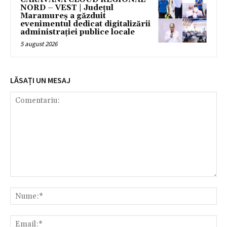
NORD – VEST | Județul
Maramureș a găzduit
evenimentul dedicat digitalizării
administrației publice locale
5 august 2026
LĂSAȚI UN MESAJ
Comentariu:
Nu
Ema