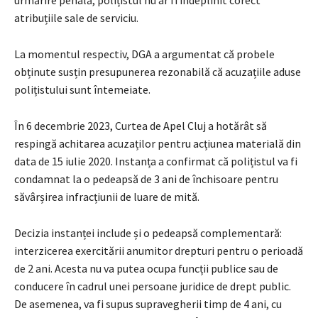
atribuțiile sale de serviciu.
La momentul respectiv, DGA a argumentat că probele
obținute susțin presupunerea rezonabilă că acuzațiile aduse
polițistului sunt întemeiate.
În 6 decembrie 2023, Curtea de Apel Cluj a hotărât să
respingă achitarea acuzaților pentru acțiunea materială din
data de 15 iulie 2020. Instanța a confirmat că polițistul va fi
condamnat la o pedeapsă de 3 ani de închisoare pentru
săvârșirea infracțiunii de luare de mită.
Decizia instanței include și o pedeapsă complementară:
interzicerea exercitării anumitor drepturi pentru o perioadă
de 2 ani. Acesta nu va putea ocupa funcții publice sau de
conducere în cadrul unei persoane juridice de drept public.
De asemenea, va fi supus supravegherii timp de 4 ani, cu