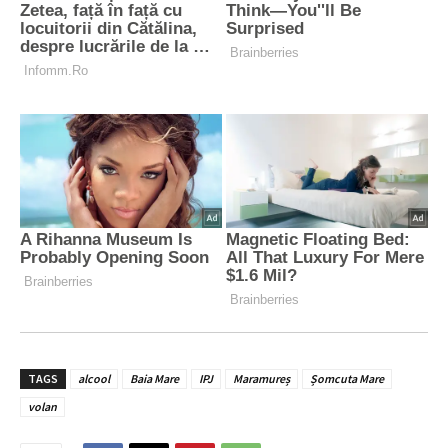
TAGS
alcool
Baia Mare
IPJ
Maramureș
Șomcuta Mare
volan