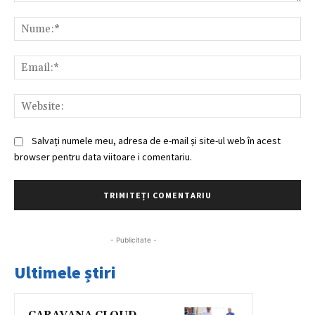
Comentariu:
Nu
Ema
Web
Salvați numele meu, adresa de e-mail și site-ul web în acest
browser pentru data viitoare i comentariu.
- Publicitate -
Ultimele știri