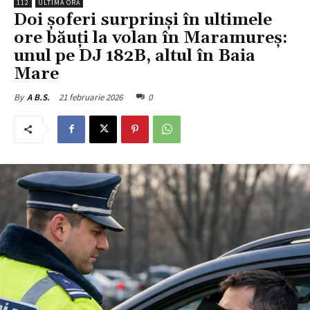
112
ULTIMA ORĂ
Doi șoferi surprinși în ultimele
ore băuți la volan în Maramureș:
unul pe DJ 182B, altul în Baia
Mare
21 februarie 2026
0
By
A B.S.