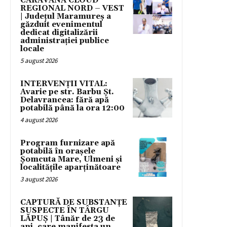
CARAVANA CLOUD
REGIONAL NORD – VEST
| Județul Maramureș a
găzduit evenimentul
dedicat digitalizării
administrației publice
locale
5 august 2026
INTERVENȚII VITAL:
Avarie pe str. Barbu Șt.
Delavrancea: fără apă
potabilă până la ora 12:00
4 august 2026
Program furnizare apă
potabilă în orașele
Șomcuta Mare, Ulmeni și
localitățile aparținătoare
3 august 2026
CAPTURĂ DE SUBSTANȚE
SUSPECTE ÎN TÂRGU
LĂPUȘ | Tânăr de 23 de
ani, care manifesta un