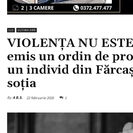
112
ULTIMA ORĂ
VIOLENȚA NU ESTE O
emis un ordin de pro
un individ din Fărcaș
soția
By
A B.S.
22 februarie 2026
1