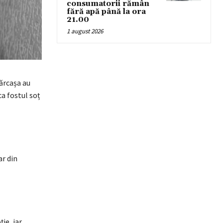
consumatorii rămân
fără apă până la ora
21.00
1 august 2026
Fărcașa au
ca fostul soț
ar din
ie, iar