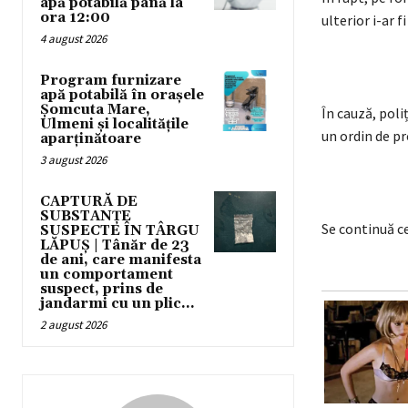
apă potabilă până la
ora 12:00
ulterior i-ar f
4 august 2026
Program furnizare
apă potabilă în orașele
Șomcuta Mare,
În cauză, poli
Ulmeni și localitățile
un ordin de pr
aparținătoare
3 august 2026
CAPTURĂ DE
SUBSTANȚE
Se continuă c
SUSPECTE ÎN TÂRGU
LĂPUȘ | Tânăr de 23
de ani, care manifesta
un comportament
suspect, prins de
jandarmi cu un plic...
2 august 2026