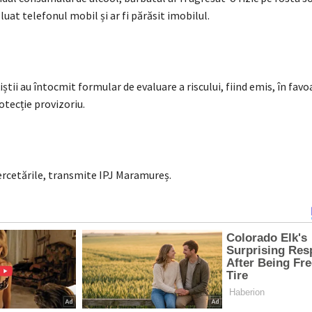
i luat telefonul mobil și ar fi părăsit imobilul.
țiștii au întocmit formular de evaluare a riscului, fiind emis, în favo
otecție provizoriu.
ercetările, transmite IPJ Maramureș.