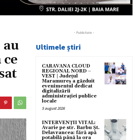
- Publicitate -
 au
Ultimele știri
 ce
CARAVANA CLOUD
sat
REGIONAL NORD –
VEST | Județul
Maramureș a găzduit
evenimentul dedicat
digitalizării
administrației publice
locale
5 august 2026
INTERVENȚII VITAL:
Avarie pe str. Barbu Șt.
Delavrancea: fără apă
potabilă până la ora