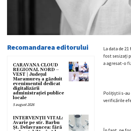
Recomandarea editorului
La data de 21 f
fost sesizați 
a agresat-o fiz
CARAVANA CLOUD
REGIONAL NORD –
VEST | Județul
Maramureș a găzduit
evenimentul dedicat
digitalizării
Polițiștii s-au
administrației publice
locale
verificările e
5 august 2026
INTERVENȚII VITAL:
Avarie pe str. Barbu
Șt. Delavrancea: fără
În fapt, pe fo