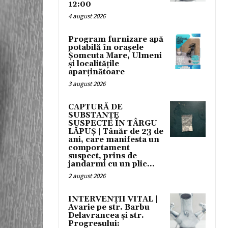
12:00
4 august 2026
Program furnizare apă
potabilă în orașele
Șomcuta Mare, Ulmeni
și localitățile
aparținătoare
3 august 2026
CAPTURĂ DE
SUBSTANȚE
SUSPECTE ÎN TÂRGU
LĂPUȘ | Tânăr de 23 de
ani, care manifesta un
comportament
suspect, prins de
jandarmi cu un plic...
2 august 2026
INTERVENȚII VITAL |
Avarie pe str. Barbu
Delavrancea și str.
Progresului: