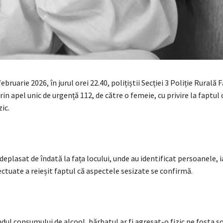
ebruarie 2026, în jurul orei 22.40, polițiștii Secției 3 Poliție Rurală 
prin apel unic de urgență 112, de către o femeie, cu privire la faptul 
ic.
 deplasat de îndată la fața locului, unde au identificat persoanele, i
fectuate a reieșit faptul că aspectele sesizate se confirmă.
ndul consumului de alcool, bărbatul ar fi agresat-o fizic pe fosta soț