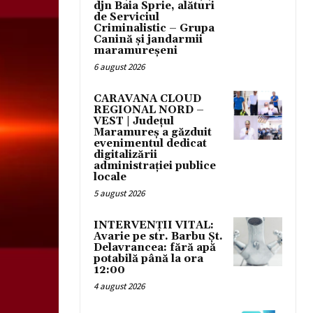
djn Baia Sprie, alături
de Serviciul
Criminalistic – Grupa
Canină și jandarmii
maramureșeni
6 august 2026
CARAVANA CLOUD
REGIONAL NORD –
VEST | Județul
Maramureș a găzduit
evenimentul dedicat
digitalizării
administrației publice
locale
5 august 2026
INTERVENȚII VITAL:
Avarie pe str. Barbu Șt.
Delavrancea: fără apă
potabilă până la ora
12:00
4 august 2026