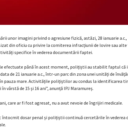
rii unor imagini privind o agresiune fizică, astăzi, 28 ianuarie a.c., p
zat din oficiu cu privire la comiterea infracțiunii de lovire sau alte 
ivități specifice în vederea documentării faptei.
ile efectuate până în acest moment, polițiștii au stabilit faptul că 
a data de 21 ianuarie a.c., într-un parc din zona unei unități de învă
în pauza mare. Activitățile polițiștilor au condus la identificarea ti
vi în vârstă de 15 și 16 ani”, anunță IPJ Maramureș.
ni, care ar fi fost agresat, nu a avut nevoie de îngrijiri medicale.
t întocmit dosar penal și polițiștii continuă cercetările în vederea 
ale.