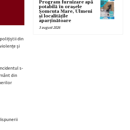
Program furnizare apă
potabilă în orașele
Șomcuta Mare, Ulmeni
și localitățile
aparținătoare
3 august 2026
olițiștii din
violențe și
incidentul s-
țământ din
nerilor
dispunerii