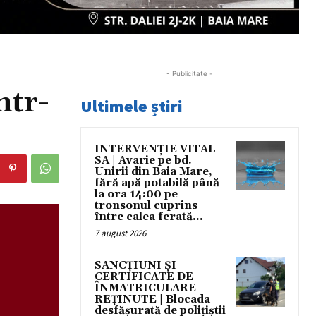
- Publicitate -
ntr-
Ultimele știri
INTERVENȚIE VITAL
SA | Avarie pe bd.
Unirii din Baia Mare,
fără apă potabilă până
la ora 14:00 pe
tronsonul cuprins
între calea ferată...
7 august 2026
SANCȚIUNI ȘI
CERTIFICATE DE
ÎNMATRICULARE
REȚINUTE | Blocada
desfășurată de polițiștii