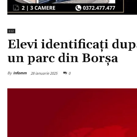
112
Elevi identificați dup
un parc din Borșa
By
Infomm
28 ianuarie 2025
0