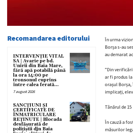
Recomandarea editorului
În urma vizionă
Borșa s-au sesi
au demarat act
INTERVENȚIE VITAL
SA | Avarie pe bd.
Unirii din Baia Mare,
”Din verificăr
fără apă potabilă până
la ora 14:00 pe
ar fi produs l
tronsonul cuprins
orașul Borșa, 
între calea ferată...
implicați, ele
7 august 2026
SANCȚIUNI ȘI
Tânărul de 15 a
CERTIFICATE DE
ÎNMATRICULARE
REȚINUTE | Blocada
În cauză a fos
desfășurată de
polițiștii djn Baia
măsurilor leg