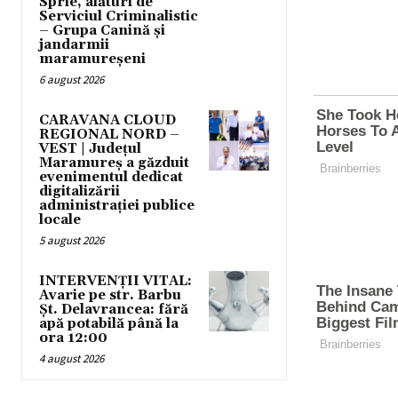
Sprie, alături de
Serviciul Criminalistic
– Grupa Canină și
jandarmii
maramureșeni
6 august 2026
CARAVANA CLOUD
REGIONAL NORD –
VEST | Județul
Maramureș a găzduit
evenimentul dedicat
digitalizării
administrației publice
locale
5 august 2026
INTERVENȚII VITAL:
Avarie pe str. Barbu
Șt. Delavrancea: fără
apă potabilă până la
ora 12:00
4 august 2026