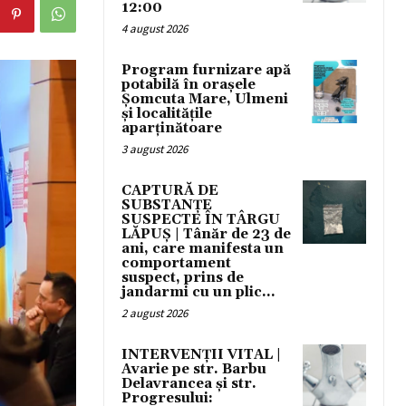
12:00
4 august 2026
Program furnizare apă
potabilă în orașele
Șomcuta Mare, Ulmeni
și localitățile
aparținătoare
3 august 2026
CAPTURĂ DE
SUBSTANȚE
SUSPECTE ÎN TÂRGU
LĂPUȘ | Tânăr de 23 de
ani, care manifesta un
comportament
suspect, prins de
jandarmi cu un plic...
2 august 2026
INTERVENȚII VITAL |
Avarie pe str. Barbu
Delavrancea și str.
Progresului: