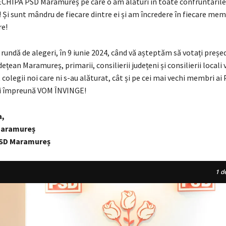
ECHIPA PSD Maramureș pe care o am alături în toate confruntările
 Și sunt mândru de fiecare dintre ei și am încredere în fiecare mem
re!
rundă de alegeri, în 9 iunie 2024, când vă așteptăm să votați preșe
dețean Maramureș, primarii, consilierii județeni și consilierii locali
colegii noi care ni s-au alăturat, cât și pe cei mai vechi membri ai
i împreună VOM ÎNVINGE!
a,
Maramureș
PSD Maramureș
1
de