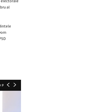
 electorale
bru al
dintele
 vom
 PSD
 9