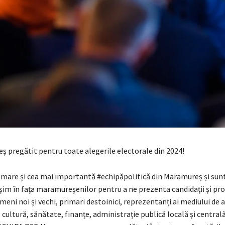
 pregătit pentru toate alegerile electorale din 2024!
mare și cea mai importantă #echipăpolitică din Maramureș și su
eșim în fața maramureșenilor pentru a ne prezenta candidații și p
eni noi și vechi, primari destoinici, reprezentanți ai mediului de af
 cultură, sănătate, finanțe, administrație publică locală și centra