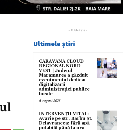
- Publicitate -
Ultimele știri
CARAVANA CLOUD
REGIONAL NORD –
VEST | Județul
Maramureș a găzduit
evenimentul dedicat
digitalizării
administrației publice
locale
5 august 2026
ul
INTERVENȚII VITAL:
Avarie pe str. Barbu Șt.
Delavrancea: fără apă
potabilă până la ora