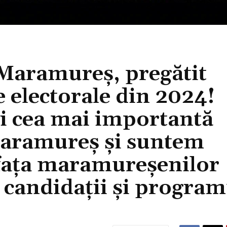
 Maramureș, pregătit
e electorale din 2024!
i cea mai importantă
 Maramureș și suntem
n fața maramureșenilor
 candidații și program