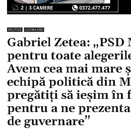
POLITICĂ
ULTIMA ORĂ
Gabriel Zetea: „PSD
pentru toate alegeril
Avem cea mai mare ș
echipă politică din
pregătiți să ieșim î
pentru a ne prezenta
de guvernare”