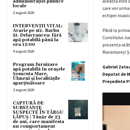
aceasta este 
administrației publice
locale
care vor urma!
5 august 2026
echipei noast
INTERVENȚII VITAL:
Până la prima 
Avarie pe str. Barbu
Șt. Delavrancea: fără
Consiliului Ju
apă potabilă până la
ora 12:00
prezenta atât 
4 august 2026
Maramureș! Ș
Program furnizare
Gabriel Zete
apă potabilă în orașele
Șomcuta Mare,
Deputat de 
Ulmeni și localitățile
Președinte 
aparținătoare
3 august 2026
CAPTURĂ DE
SUBSTANȚE
SUSPECTE ÎN TÂRGU
LĂPUȘ | Tânăr de 23
de ani, care manifesta
un comportament