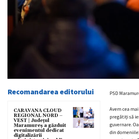
Recomandarea editorului
PSD Maramureș
Avem cea mai 
CARAVANA CLOUD
REGIONAL NORD –
pregătiți să i
VEST | Județul
guvernare. Oam
Maramureș a găzduit
evenimentul dedicat
din domeniile:
digitalizării