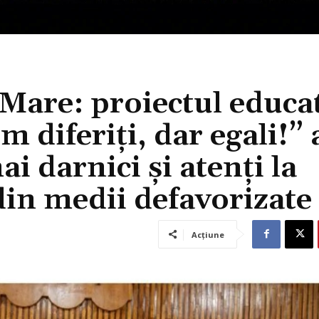
 Mare: proiectul educa
 diferiți, dar egali!” 
ai darnici și atenți la
din medii defavorizate
Acțiune