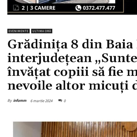
EVENIMENTE
ULTIMA ORĂ
Grădinița 8 din Baia
interjudețean „Suntem
învățat copiii să fie m
nevoile altor micuți 
By
infomm
6 martie 2024
0