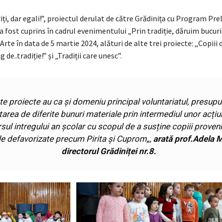
ți, dar egali!”, proiectul derulat de către Grădinița cu Program Pre
a fost cuprins în cadrul evenimentului „Prin tradiție, dăruim bucuri
 Arte în data de 5 martie 2024, alături de alte trei proiecte: „Copiii 
g de..tradiție!” și „Tradiții care unesc”.
e proiecte au ca și domeniu principal voluntariatul, presup
tarea de diferite bunuri materiale prin intermediul unor acțiu
sul intregului an școlar cu scopul de a susține copiii proveni
le defavorizate precum Pirita și Cuprom
„,
arată prof.Adela M
directorul Grădiniței nr.8.