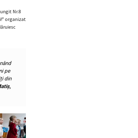
lungit Nr.8
i!” organizat
dăruiesc
unând
ni pe
ți din
atiș,