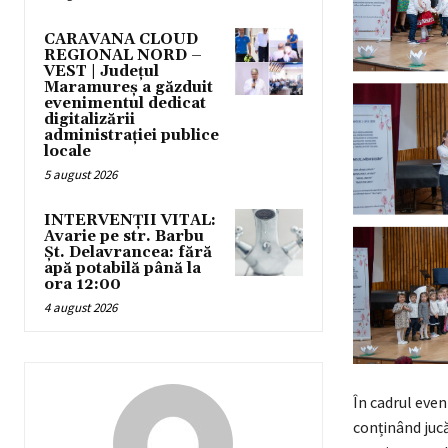
CARAVANA CLOUD
REGIONAL NORD –
VEST | Județul
Maramureș a găzduit
evenimentul dedicat
digitalizării
administrației publice
locale
5 august 2026
INTERVENȚII VITAL:
Avarie pe str. Barbu
Șt. Delavrancea: fără
apă potabilă până la
ora 12:00
4 august 2026
În cadrul even
conținând jucă