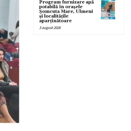
Program furnizare apă
potabilă în orașele
Șomcuta Mare, Ulmeni
și localitățile
aparținătoare
3 august 2026