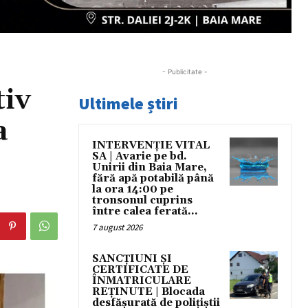
- Publicitate -
tiv
Ultimele știri
a
INTERVENȚIE VITAL
SA | Avarie pe bd.
Unirii din Baia Mare,
fără apă potabilă până
la ora 14:00 pe
tronsonul cuprins
între calea ferată...
7 august 2026
SANCȚIUNI ȘI
CERTIFICATE DE
ÎNMATRICULARE
REȚINUTE | Blocada
desfășurată de polițiștii