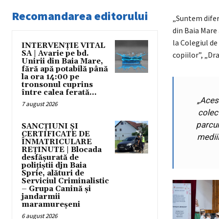
Recomandarea editorului
„Suntem diferi
din Baia Mare 
la Colegiul de
INTERVENȚIE VITAL
SA | Avarie pe bd.
copiilor”, „Dra
Unirii din Baia Mare,
fără apă potabilă până
la ora 14:00 pe
tronsonul cuprins
între calea ferată...
„
Acest
7 august 2026
colec
parcur
SANCȚIUNI ȘI
CERTIFICATE DE
medii
ÎNMATRICULARE
REȚINUTE | Blocada
desfășurată de
polițiștii djn Baia
Sprie, alături de
Serviciul Criminalistic
– Grupa Canină și
jandarmii
maramureșeni
6 august 2026