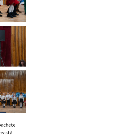
 pachete
ceastă