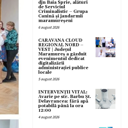
djn Baia Sprie, alături
de Serviciul
Criminalistic – Grupa
Canină și jandarmii
maramureșeni
6 august 2026
CARAVANA CLOUD
REGIONAL NORD –
VEST | Județul
Maramureș a găzduit
evenimentul dedicat
digitalizării
administrației publice
locale
5 august 2026
INTERVENȚII VITAL:
Avarie pe str. Barbu Șt.
Delavrancea: fără apă
potabilă până la ora
12:00
4 august 2026