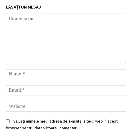
LĂSAȚI UN MESAJ
Comentariu:
Nu
Ema
Web
Salvați numele meu, adresa de e-mail și site-ul web în acest
browser pentru data viitoare i comentariu.