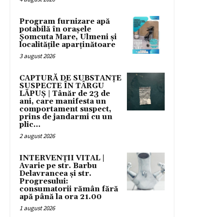
Program furnizare apă
potabilă în orașele
Șomcuta Mare, Ulmeni și
localitățile aparținătoare
3 august 2026
CAPTURĂ DE SUBSTANȚE
SUSPECTE ÎN TÂRGU
LĂPUȘ | Tânăr de 23 de
ani, care manifesta un
comportament suspect,
prins de jandarmi cu un
plic...
2 august 2026
INTERVENȚII VITAL |
Avarie pe str. Barbu
Delavrancea și str.
Progresului:
consumatorii rămân fără
apă până la ora 21.00
1 august 2026