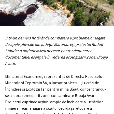
Într-un demers hotărât de combatere a problemelor legate
de apele pluviale din județul Maramureș, prefectul Rudolf
Stauder a obținut avizul necesar pentru depunerea
documentației esențiale în vederea ecologizării Zonei Bloaja
Avarii.
Ministerul Economiei, reprezentat de Direcția Resurselor
Minerale și Cepromin SA, a lansat proiectul „Lucrări de
Închidere și Ecologiste” pentru mina Băiuț, concentrându-
se asupra remedierii zonei contaminate Bloaja Avarii.
Proiectul cuprinde acțiuni ample de închidere a lucrărilor
miniere, reamenajare a iazului Leorda și relocare a