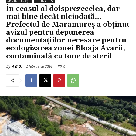
ADMINISTRAȚIE
ULTIMA ORĂ
În ceasul al doisprezecelea, dar
mai bine decât niciodată…
Prefectul de Maramureș a obținut
avizul pentru depunerea
documentațiilor necesare pentru
ecologizarea zonei Bloaja Avarii,
contaminată cu tone de steril
1 februarie 2024
0
By
A B.S.