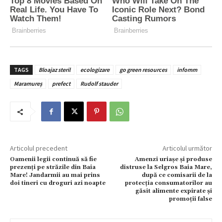
TAGS
Bloajaz steril
ecologizare
go green resources
infomm
Maramureș
prefect
Rudolf stauder
Articolul precedent
Articolul următor
Oamenii legii continuă să fie
Amenzi uriașe și produse
prezenți pe străzile din Baia
distruse la Selgros Baia Mare,
Mare! Jandarmii au mai prins
după ce comisarii de la
doi tineri cu droguri azi noapte
protecția consumatorilor au
găsit alimente expirate și
promoții false