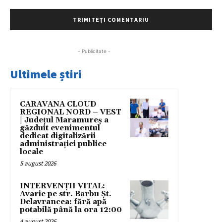
- Publicitate -
Ultimele știri
CARAVANA CLOUD
REGIONAL NORD – VEST
| Județul Maramureș a
găzduit evenimentul
dedicat digitalizării
administrației publice
locale
5 august 2026
INTERVENȚII VITAL:
Avarie pe str. Barbu Șt.
Delavrancea: fără apă
potabilă până la ora 12:00
4 august 2026