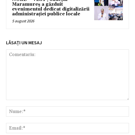
Maramureș a găzduit
evenimentul dedicat digitalizării
administrației publice locale
5 august 2026
LĂSAȚI UN MESAJ
Comentariu:
Nu
Ema