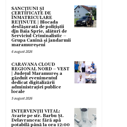
SANCȚIUNI ȘI
CERTIFICATE DE
ÎNMATRICULARE
REȚINUTE | Blocada
desfășurată de polițiștii
djn Baia Sprie, alături de
Serviciul Criminalistic –
Grupa Canină și jandarmii
maramureșeni
6 august 2026
CARAVANA CLOUD
REGIONAL NORD – VEST
| Județul Maramureș a
găzduit evenimentul
dedicat digitalizării
administrației publice
locale
5 august 2026
INTERVENȚII VITAL:
Avarie pe str. Barbu Șt.
Delavrancea: fără apă
potabilă până la ora 12:00