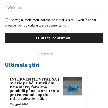
Web
Salvați numele meu, adresa de e-mail și site-ul web în acest
browser pentru data viitoare i comentariu.
- Publicitate -
Ultimele știri
INTERVENȚIE VITAL SA |
Avarie pe bd. Unirii din
Baia Mare, fără apă
potabilă până la ora 14:00
pe tronsonul cuprins
între calea ferată...
7 august 2026