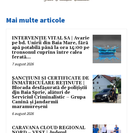
Mai multe articole
INTERVENȚIE VITAL SA | Avarie
pe bd. Unirii din Baia Mare, fără
apă potabilă până la ora 14:00 pe
tronsonul cuprins între calea
ferată...
7 august 2026
SANCȚIUNI ȘI CERTIFICATE DE
ÎNMATRICULARE REȚINUTE |
Blocada desfășurată de polițiștii
djn Baia Sprie, alături de
Serviciul Criminalistic – Grupa
Canină și jandarmii
maramureșeni
6 august 2026
CARAVANA CLOUD REGIONAL
NORD – VEST | Județul