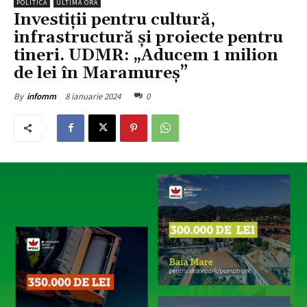
POLITICĂ
ULTIMA ORĂ
Investiții pentru cultură,
infrastructură și proiecte pentru
tineri. UDMR: „Aducem 1 milion
de lei în Maramureș”
8 ianuarie 2024
0
By
infomm