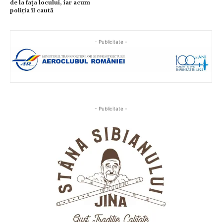
de la fața locului, iar acum
poliția îl caută
- Publicitate -
- Publicitate -