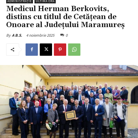
ADMINISTRAȚIE
ULTIMA ORĂ
Medicul Herman Berkovits,
distins cu titlul de Cetățean de
Onoare al Județului Maramureș
4 noiembrie 2025
0
By
A B.S.