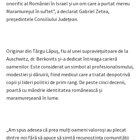
onorific al României în Israel și un om care a purtat mereu
Maramureșul în suflet”, a declarat Gabriel Zetea,
președintele Consiliului Județean.
Originar din Târgu Lăpuș, fiu al unei supraviețuitoare de la
Auschwitz, dr. Berkovits și-a dedicat întreaga carieră
oamenilor. Este considerat un simbol al profesionalismului,
modestiei și dăruirii, fiind medicul care a tratat deopotrivă
copii și lideri politici de prim rang. De peste cinci decenii,
poartă cu mândrie identitatea românească și
maramureșeană în lume.
„Am spus adesea că prea mulți oameni valoroși au plecat
dintre noi fără să apuce să simtă recunoștința comunității