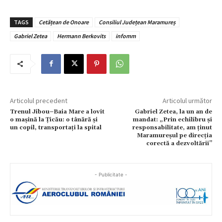
TAGS
Cetățean de Onoare
Consiliul Județean Maramureș
Gabriel Zetea
Hermann Berkovits
infomm
Articolul precedent
Articolul următor
Trenul Jibou–Baia Mare a lovit
Gabriel Zetea, la un an de
o mașină la Țicău: o tânără și
mandat: „Prin echilibru și
un copil, transportați la spital
responsabilitate, am ținut
Maramureșul pe direcția
corectă a dezvoltării”
- Publicitate -