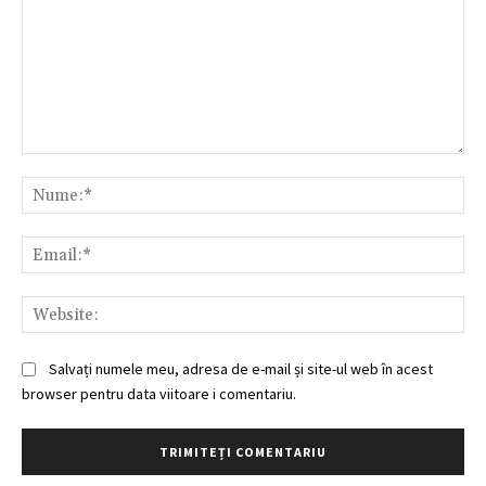
Comentariu:
Nu
Ema
Web
Salvați numele meu, adresa de e-mail și site-ul web în acest
browser pentru data viitoare i comentariu.