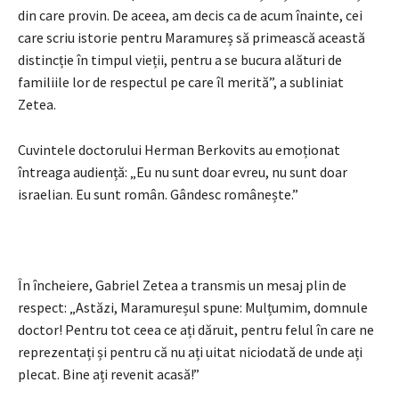
din care provin. De aceea, am decis ca de acum înainte, cei
care scriu istorie pentru Maramureș să primească această
distincție în timpul vieții, pentru a se bucura alături de
familiile lor de respectul pe care îl merită”, a subliniat
Zetea.
Cuvintele doctorului Herman Berkovits au emoționat
întreaga audiență: „Eu nu sunt doar evreu, nu sunt doar
israelian. Eu sunt român. Gândesc românește.”
În încheiere, Gabriel Zetea a transmis un mesaj plin de
respect: „Astăzi, Maramureșul spune: Mulțumim, domnule
doctor! Pentru tot ceea ce ați dăruit, pentru felul în care ne
reprezentați și pentru că nu ați uitat niciodată de unde ați
plecat. Bine ați revenit acasă!”