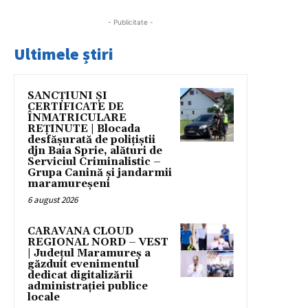
- Publicitate -
Ultimele știri
SANCȚIUNI ȘI
CERTIFICATE DE
ÎNMATRICULARE
REȚINUTE | Blocada
desfășurată de polițiștii
djn Baia Sprie, alături de
Serviciul Criminalistic –
Grupa Canină și jandarmii
maramureșeni
6 august 2026
CARAVANA CLOUD
REGIONAL NORD – VEST
| Județul Maramureș a
găzduit evenimentul
dedicat digitalizării
administrației publice
locale