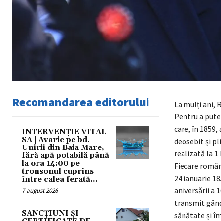
Recomandarea editorului
La mulți ani,
Pentru a pute
care, în 1859,
INTERVENȚIE VITAL
SA | Avarie pe bd.
deosebit și pl
Unirii din Baia Mare,
realizată la 1
fără apă potabilă până
la ora 14:00 pe
Fiecare român 
tronsonul cuprins
24 ianuarie 1
între calea ferată...
aniversării a 
7 august 2026
transmit gând
SANCȚIUNI ȘI
sănătate și îm