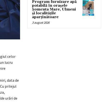
Program furnizare apă
potabilă în orașele
Șomcuta Mare, Ulmeni
și localitățile
aparținătoare
3 august 2026
giul celor
 un lucru
nire
iri, data de
u prilejul
za,
de urări de