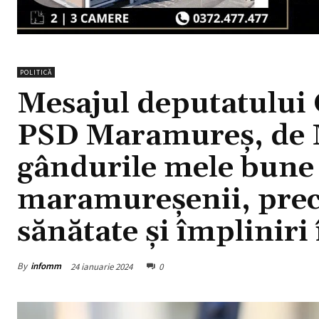
POLITICĂ
Mesajul deputatului 
PSD Maramureș, de 
gândurile mele bune 
maramureșenii, precu
sănătate și împliniri
By
infomm
24 ianuarie 2024
0