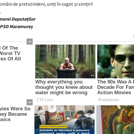
omâni de pretutindeni, uniți în cuget și simțiri!
,
merei Deputaților
l PSD Maramureș