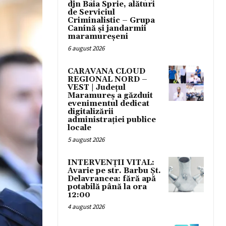
djn Baia Sprie, alături
de Serviciul
Criminalistic – Grupa
Canină și jandarmii
maramureșeni
6 august 2026
CARAVANA CLOUD
REGIONAL NORD –
VEST | Județul
Maramureș a găzduit
evenimentul dedicat
digitalizării
administrației publice
locale
5 august 2026
INTERVENȚII VITAL:
Avarie pe str. Barbu Șt.
Delavrancea: fără apă
potabilă până la ora
12:00
4 august 2026