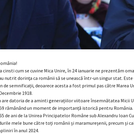
 România!
a cinsti cum se cuvine Mica Unire, în 24 ianuarie ne prezentăm oma
 au nutrit dorinţa ca românii să se unească într-un singur stat. Este
in de semnificații, deoarece acesta a fost primul pas către Marea U
 Decembrie 1918.
are datoria de a aminti generațiilor viitoare însemnătatea Micii Un
859 rămânând un moment de importanță istorică pentru România. C
165 de ani de la Unirea Principatelor Române sub Alexandru Ioan Cu
urile mele bune către toți românii și maramureșenii, precum și cal
pliniri în anul 2024.