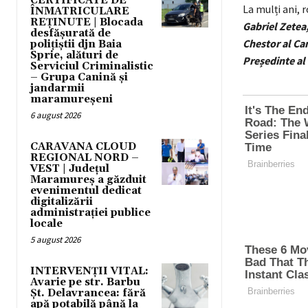
CERTIFICATE DE
La mulți ani, r
ÎNMATRICULARE
REȚINUTE | Blocada
Gabriel Zetea
desfășurată de
Chestor al Ca
polițiștii djn Baia
Sprie, alături de
Președinte a
Serviciul Criminalistic
– Grupa Canină și
jandarmii
maramureșeni
6 august 2026
CARAVANA CLOUD
REGIONAL NORD –
VEST | Județul
Maramureș a găzduit
evenimentul dedicat
digitalizării
administrației publice
locale
5 august 2026
INTERVENȚII VITAL:
Avarie pe str. Barbu
Șt. Delavrancea: fără
apă potabilă până la