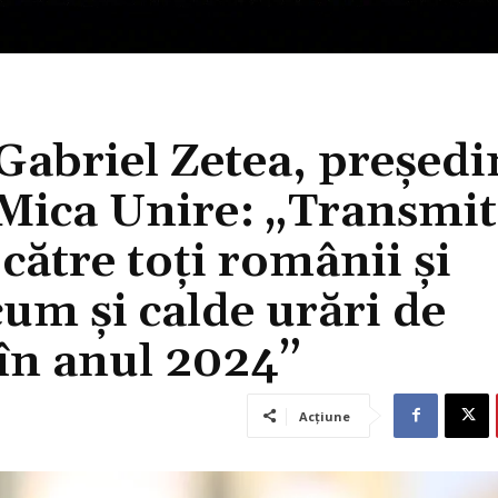
Gabriel Zetea, președi
Mica Unire: „Transmit
către toți românii și
m și calde urări de
 în anul 2024”
Acțiune