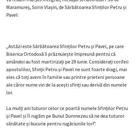
Maramureș, Sorin Vlașin, de Sărbătoarea Sfinților Petru și
Pavel:
„Astăzi este Sărbătoarea Sfinților Petru și Pavel, pe care
Biserica Ortodoxă îi prăznuiește împreună pentru că
amândoi au fost martirizați pe 29 iunie. Considerați corifeii
apostolilor, Sfinții Petru și Pavel ne sunt foarte dragi, mai
ales că toți avem în familie sau printre prieteni persoane
ale căror nume vin de la acești sfinți sau derivă din numele
lor.
La mulți ani tuturor celor ce poartă numele Sfinților Petru
și Pavel și Îl rugăm pe Bunul Dumnezeu să ne dea tuturor
sănătate și bucurie pentru rugăciunile lor!”.