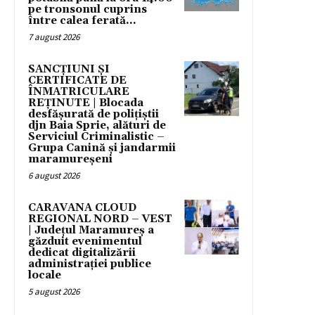
pe tronsonul cuprins
între calea ferată...
7 august 2026
SANCȚIUNI ȘI
CERTIFICATE DE
ÎNMATRICULARE
REȚINUTE | Blocada
desfășurată de polițiștii
djn Baia Sprie, alături de
Serviciul Criminalistic –
Grupa Canină și jandarmii
maramureșeni
6 august 2026
CARAVANA CLOUD
REGIONAL NORD – VEST
| Județul Maramureș a
găzduit evenimentul
dedicat digitalizării
administrației publice
locale
5 august 2026