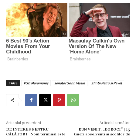
TAGS
PSD Maramureș
senator Sorin Vlașin
Sfinții Petru și Pavel
Articolul precedent
Articolul următor
DE INTERES PENTRU
BUN VENIT, „BOBOCI” | 15
CĂLĂTORI | Noul terminal este
tineri absolvenți ai școlilor de