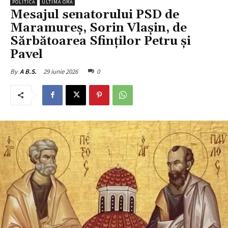
POLITICĂ
ULTIMA ORĂ
Mesajul senatorului PSD de
Maramureș, Sorin Vlașin, de
Sărbătoarea Sfinților Petru și
Pavel
29 iunie 2026
0
By
A B.S.