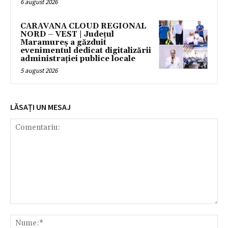
6 august 2026
CARAVANA CLOUD REGIONAL
NORD – VEST | Județul
Maramureș a găzduit
evenimentul dedicat digitalizării
administrației publice locale
5 august 2026
LĂSAȚI UN MESAJ
Comentariu:
Nu