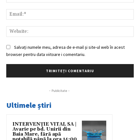
Ema
Web
Salvați numele meu, adresa de e-mail și site-ul web în acest
browser pentru data viitoare i comentariu.
- Publicitate -
Ultimele știri
INTERVENȚIE VITAL SA |
Avarie pe bd. Unirii din
Baia Mare, fără apă
potabilă până la ora 14:00