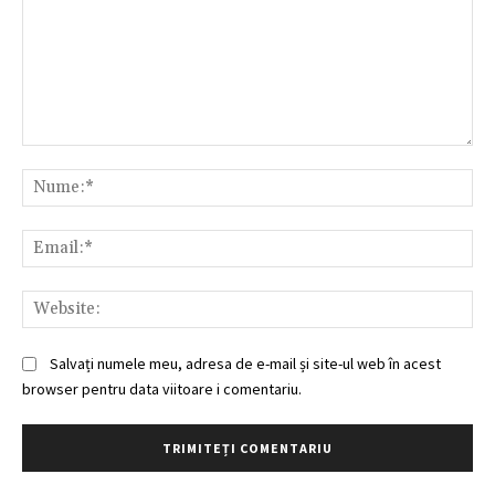
Comentariu:
Nu
Ema
Web
Salvați numele meu, adresa de e-mail și site-ul web în acest
browser pentru data viitoare i comentariu.