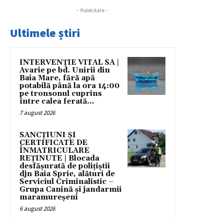
- Publicitate -
Ultimele știri
INTERVENȚIE VITAL SA |
Avarie pe bd. Unirii din
Baia Mare, fără apă
potabilă până la ora 14:00
pe tronsonul cuprins
între calea ferată...
7 august 2026
SANCȚIUNI ȘI
CERTIFICATE DE
ÎNMATRICULARE
REȚINUTE | Blocada
desfășurată de polițiștii
djn Baia Sprie, alături de
Serviciul Criminalistic –
Grupa Canină și jandarmii
maramureșeni
6 august 2026