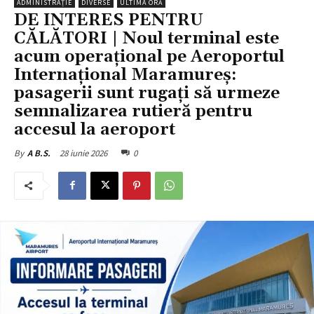
ADMINISTRAȚIE
DIVERSE
ULTIMA ORĂ
DE INTERES PENTRU
CĂLĂTORI | Noul terminal este
acum operațional pe Aeroportul
Internațional Maramureș:
pasagerii sunt rugați să urmeze
semnalizarea rutieră pentru
accesul la aeroport
28 iunie 2026
0
By
A B.S.