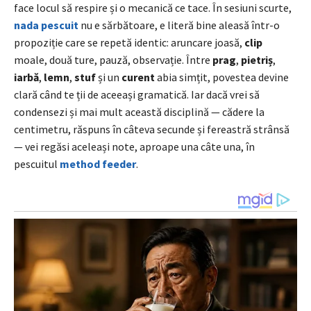
face locul să respire și o mecanică ce tace. În sesiuni scurte,
nada pescuit
nu e sărbătoare, e literă bine aleasă într-o
propoziție care se repetă identic: aruncare joasă,
clip
moale, două ture, pauză, observație. Între
prag
,
pietriș
,
iarbă
,
lemn
,
stuf
și un
curent
abia simțit, povestea devine
clară când te ții de aceeași gramatică. Iar dacă vrei să
condensezi și mai mult această disciplină — cădere la
centimetru, răspuns în câteva secunde și fereastră strânsă
— vei regăsi aceleași note, aproape una câte una, în
pescuitul
method feeder
.