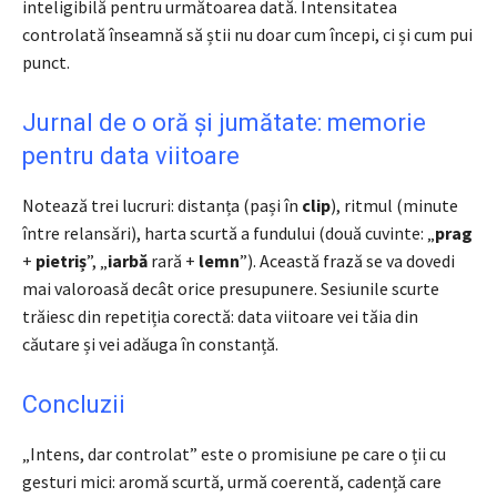
inteligibilă pentru următoarea dată. Intensitatea
controlată înseamnă să știi nu doar cum începi, ci și cum pui
punct.
Jurnal de o oră și jumătate: memorie
pentru data viitoare
Notează trei lucruri: distanța (pași în
clip
), ritmul (minute
între relansări), harta scurtă a fundului (două cuvinte: „
prag
+
pietriș
”, „
iarbă
rară +
lemn
”). Această frază se va dovedi
mai valoroasă decât orice presupunere. Sesiunile scurte
trăiesc din repetiția corectă: data viitoare vei tăia din
căutare și vei adăuga în constanță.
Concluzii
„Intens, dar controlat” este o promisiune pe care o ții cu
gesturi mici: aromă scurtă, urmă coerentă, cadență care