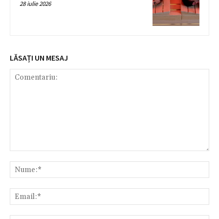
28 iulie 2026
LĂSAȚI UN MESAJ
Comentariu:
Nu
Ema