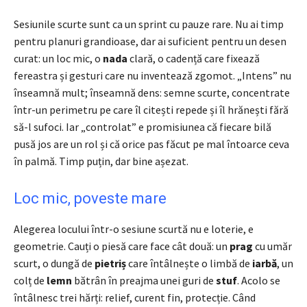
Sesiunile scurte sunt ca un sprint cu pauze rare. Nu ai timp
pentru planuri grandioase, dar ai suficient pentru un desen
curat: un loc mic, o
nada
clară, o cadență care fixează
fereastra și gesturi care nu inventează zgomot. „Intens” nu
înseamnă mult; înseamnă dens: semne scurte, concentrate
într-un perimetru pe care îl citești repede și îl hrănești fără
să-l sufoci. Iar „controlat” e promisiunea că fiecare bilă
pusă jos are un rol și că orice pas făcut pe mal întoarce ceva
în palmă. Timp puțin, dar bine așezat.
Loc mic, poveste mare
Alegerea locului într-o sesiune scurtă nu e loterie, e
geometrie. Cauți o piesă care face cât două: un
prag
cu umăr
scurt, o dungă de
pietriș
care întâlnește o limbă de
iarbă
, un
colț de
lemn
bătrân în preajma unei guri de
stuf
. Acolo se
întâlnesc trei hărți: relief, curent fin, protecție. Când