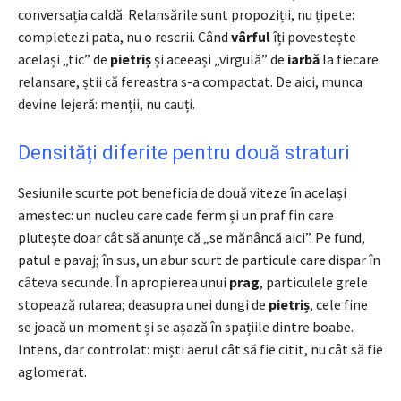
conversația caldă. Relansările sunt propoziții, nu țipete:
completezi pata, nu o rescrii. Când
vârful
îți povestește
același „tic” de
pietriș
și aceeași „virgulă” de
iarbă
la fiecare
relansare, știi că fereastra s-a compactat. De aici, munca
devine lejeră: menții, nu cauți.
Densități diferite pentru două straturi
Sesiunile scurte pot beneficia de două viteze în același
amestec: un nucleu care cade ferm și un praf fin care
plutește doar cât să anunțe că „se mănâncă aici”. Pe fund,
patul e pavaj; în sus, un abur scurt de particule care dispar în
câteva secunde. În apropierea unui
prag
, particulele grele
stopează rularea; deasupra unei dungi de
pietriș
, cele fine
se joacă un moment și se așază în spațiile dintre boabe.
Intens, dar controlat: miști aerul cât să fie citit, nu cât să fie
aglomerat.