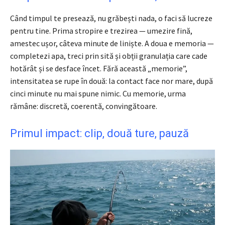
Când timpul te presează, nu grăbești nada, o faci să lucreze
pentru tine. Prima stropire e trezirea — umezire fină,
amestec ușor, câteva minute de liniște. A doua e memoria —
completezi apa, treci prin sită și obții granulația care cade
hotărât și se desface încet. Fără această „memorie”,
intensitatea se rupe în două: la contact face nor mare, după
cinci minute nu mai spune nimic. Cu memorie, urma
rămâne: discretă, coerentă, convingătoare.
Primul impact: clip, două ture, pauză