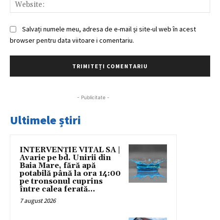
Web
Salvați numele meu, adresa de e-mail și site-ul web în acest
browser pentru data viitoare i comentariu.
- Publicitate -
Ultimele știri
INTERVENȚIE VITAL SA |
Avarie pe bd. Unirii din
Baia Mare, fără apă
potabilă până la ora 14:00
pe tronsonul cuprins
între calea ferată...
7 august 2026