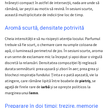
hrănești compact în astfel de intersecții, nada are unde să
rămână, iar peștii au motiv să revină. În sesiuni scurte,
această multiplicitate de indicii ține loc de timp.
Aromă scurtă, densitate potrivită
Cheia intensității e să nu risipești atenția locului. Parfumul
trebuie să fie scurt, o chemare care nu umple coloana de
apă, ci luminează perimetrul de jos. În sesiuni scurte, aroma
e un semn de exclamare mic la început și apoi doar o virgulă
discretă la relansări. Densitatea compoziției îți reglează
durata semnăturii: prea ușoară și zbori în aer; prea grea și
blochezi respirația fundului. Ținta e o pată așezată, vie la
atingere, care rămâne lipită între boabele de
pietriș
, se
agață de firele rare de
iarbă
și se oprește politicos la
marginea unui
lemn
.
Preparare în doi timpi: trezire, memorie