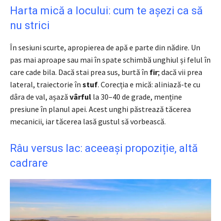
Harta mică a locului: cum te așezi ca să
nu strici
În sesiuni scurte, apropierea de apă e parte din nădire. Un
pas mai aproape sau mai în spate schimbă unghiul și felul în
care cade bila. Dacă stai prea sus, burtă în
fir
; dacă vii prea
lateral, traiectorie în
stuf
. Corecția e mică: aliniază-te cu
dâra de val, așază
vârful
la 30–40 de grade, menține
presiune în planul apei. Acest unghi păstrează tăcerea
mecanicii, iar tăcerea lasă gustul să vorbească.
Râu versus lac: aceeași propoziție, altă
cadrare