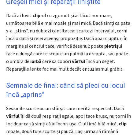
Greșeli mici și reparații liniștite
Dacă ai lovit
clip
-ul cu zgomot și ai făcut nor mare,
următoarea bilă e mai moale și mai mică. Dacă simți că pata
s-a „stins”, nu dublezi cantitatea; scurtezi intervalul, cerni
încă o dată și reiei aceeași propoziție. Dacă apar ciupituri în
margine și centrul tace, verifică desenul: poate
pietriș
ul
face o dungă care te scoate un palmă la dreapta, sau poate
o umbră de
iarbă
cere să cobori
vârful
încă un deget.
Reparațiile lente fac mai mult decât entuziasmul grăbit.
Semnale de final: când să pleci cu locul
încă „aprins”
Sesiunile scurte au un sfârșit care merită respectat. Dacă
vârful
îți dă două respirații egale, apoi tace brusc, nu torni în
loc doar ca să simți că ai închis ușa. O ultimă bilă mică,
clip
moale, două ture scurte și pauză. Lași urma să rămână