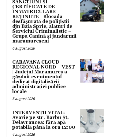
SANCȚIUNI ȘI
CERTIFICATE DE
ÎNMATRICULARE
REȚINUTE | Blocada
desfășurată de polițiștii
djn Baia Sprie, alături de
Serviciul Criminalistic –
Grupa Canină și jandarmii
maramureșeni
6 august 2026
CARAVANA CLOUD
REGIONAL NORD – VEST
| Județul Maramureș a
găzduit evenimentul
dedicat digitalizării
administrației publice
locale
5 august 2026
INTERVENȚII VITAL:
Avarie pe str. Barbu Șt.
Delavrancea: fără apă
potabilă până la ora 12:00
4 august 2026