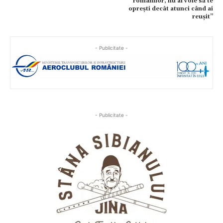
românilor, nu ai voie să te
oprești decât atunci când ai
reușit”
- Publicitate -
- Publicitate -