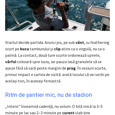
Startul decide partida. Arunci jos, pe sub
vânt
, cu feathering
scurt pe
buza
tamburului și
clip
atins ca o virgulă, nu ca o
palmă. La contact, două ture scurte ordonează spirele,
vârful
coboară spre luciu, iar pauza lasă granulele să se
așeze fără să sară peste margini de
prag
. În sesiuni scurte,
primul impact e cartea de vizită: arată locului că vei vorbi pe
același ton, în aceeași fereastră.
Ritm de șantier mic, nu de stadion
„Intens” înseamnă cadență, nu volum. O bilă mică la 3–5
minute pe lac sau 2–3 minute pe
curent
slab ține