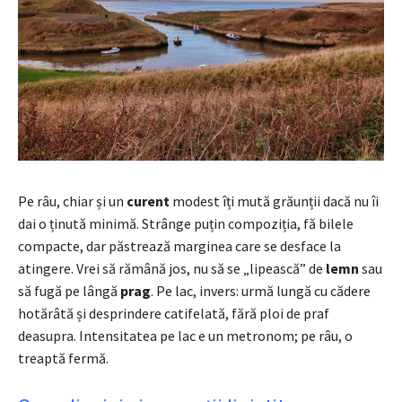
Pe râu, chiar și un
curent
modest îți mută grăunții dacă nu îi
dai o ținută minimă. Strânge puțin compoziția, fă bilele
compacte, dar păstrează marginea care se desface la
atingere. Vrei să rămână jos, nu să se „lipească” de
lemn
sau
să fugă pe lângă
prag
. Pe lac, invers: urmă lungă cu cădere
hotărâtă și desprindere catifelată, fără ploi de praf
deasupra. Intensitatea pe lac e un metronom; pe râu, o
treaptă fermă.