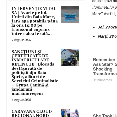
două străzi di
iluminatului 
INTERVENȚIE VITAL
SA | Avarie pe bd.
Mare”. Astfel, 
Unirii din Baia Mare,
fără apă potabilă până
la ora 14:00 pe
Joi, 23 oc
tronsonul cuprins
între calea ferată...
Mar
ți, 28 
7 august 2026
SANCȚIUNI ȘI
CERTIFICATE DE
ÎNMATRICULARE
REȚINUTE | Blocada
desfășurată de
polițiștii djn Baia
Sprie, alături de
Serviciul Criminalistic
– Grupa Canină și
jandarmii
maramureșeni
6 august 2026
CARAVANA CLOUD
REGIONAL NORD –