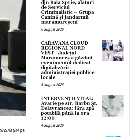
djn Baia Sprie, alături
de Serviciul
Criminalistic – Grupa
Canină și jandarmii
maramureșeni
6 august 2026
CARAVANA CLOUD
REGIONAL NORD –
VEST | Județul
Maramureș a găzduit
evenimentul dedicat
digitalizării
administrației publice
locale
5 august 2026
INTERVENȚII VITAL:
Avarie pe str. Barbu Șt.
Delavrancea: fără apă
potabilă până la ora
12:00
4 august 2026
irculației
pe