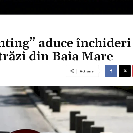
hting” aduce închideri
răzi din Baia Mare
Acțiune