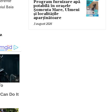
ferente
Program furnizare apă
potabilă în orașele
piul Baia
Șomcuta Mare, Ulmeni
și localitățile
aparținătoare
3 august 2026
a
.