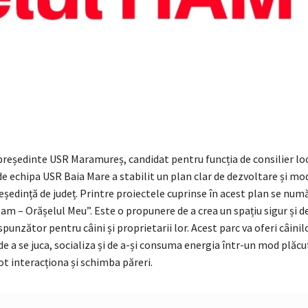
președinte USR Maramureș, candidat pentru funcția de consilier lo
de echipa USR Baia Mare a stabilit un plan clar de dezvoltare și mo
eședință de județ. Printre proiectele cuprinse în acest plan se numă
 – Orășelul Meu”. Este o propunere de a crea un spațiu sigur și de
unzător pentru câini și proprietarii lor. Acest parc va oferi câinil
de a se juca, socializa și de a-și consuma energia într-un mod plăcu
ot interacționa și schimba păreri.