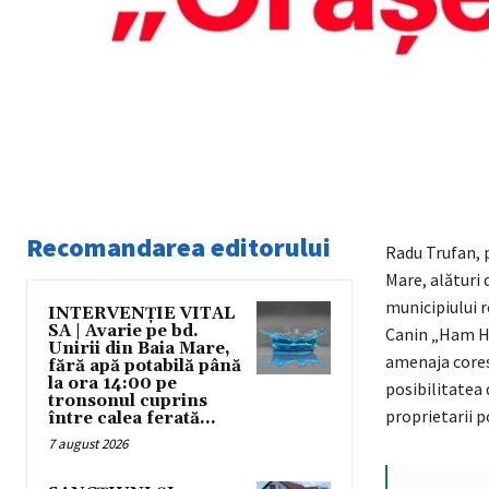
Recomandarea editorului
Radu Trufan, 
Mare, alături 
municipiului r
INTERVENȚIE VITAL
SA | Avarie pe bd.
Canin „Ham Ham
Unirii din Baia Mare,
amenaja coresp
fără apă potabilă până
la ora 14:00 pe
posibilitatea 
tronsonul cuprins
proprietarii p
între calea ferată...
7 august 2026