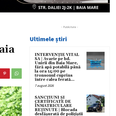
- Publicitate -
Ultimele știri
aia
INTERVENȚIE VITAL
SA | Avarie pe bd.
Unirii din Baia Mare,
fără apă potabilă până
la ora 14:00 pe
tronsonul cuprins
între calea ferată...
7 august 2026
SANCȚIUNI ȘI
CERTIFICATE DE
ÎNMATRICULARE
REȚINUTE | Blocada
desfășurată de polițiștii