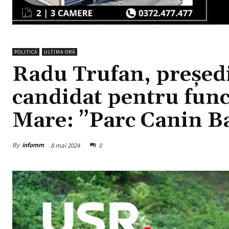
POLITICĂ
ULTIMA ORĂ
Radu Trufan, preșe
candidat pentru funcț
Mare: ”Parc Canin
B
By
infomm
8 mai 2024
0