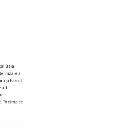
cal Baia
dernizare a
ră și Parcul
 a-l
or
t, în timp ce