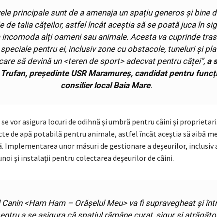
ele principale sunt de a amenaja un spațiu generos și bine de
ie de talia cățeilor, astfel încât aceștia să se poată juca în si
a incomoda alți oameni sau animale. Acesta va cuprinde tras
 speciale pentru ei, inclusiv zone cu obstacole, tuneluri și pl
 care să devină un <teren de sport> adecvat pentru căței
”,
a 
Trufan, președinte USR Maramureș, candidat pentru funcț
consilier local Baia Mare
.
e vor asigura locuri de odihnă și umbră pentru câini și proprietari.
te de apă potabilă pentru animale, astfel încât aceștia să aibă me
. Implementarea unor măsuri de gestionare a deșeurilor, inclusiv
unoi și instalații pentru colectarea deșeurilor de câini.
 Canin <Ham Ham – Orășelul Meu> va fi supravegheat și într
entru a se asigura că spațiul rămâne curat, sigur și atrăgăto