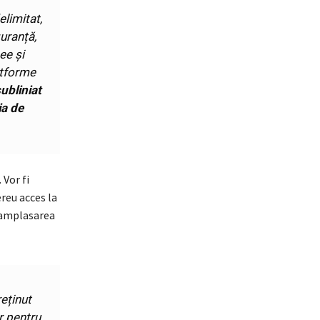
limitat,
guranță,
ee și
atforme
subliniat
ia de
 Vor fi
reu acces la
 amplasarea
eținut
r pentru