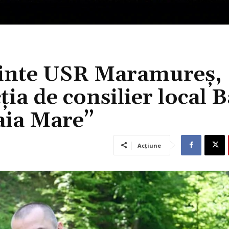
dinte USR Maramureș,
ia de consilier local B
aia Mare”
Acțiune