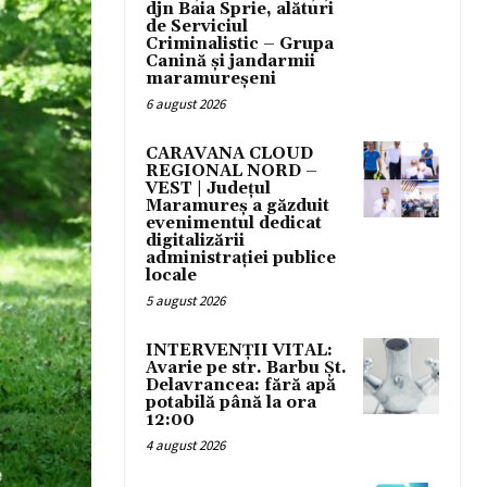
djn Baia Sprie, alături
de Serviciul
Criminalistic – Grupa
Canină și jandarmii
maramureșeni
6 august 2026
CARAVANA CLOUD
REGIONAL NORD –
VEST | Județul
Maramureș a găzduit
evenimentul dedicat
digitalizării
administrației publice
locale
5 august 2026
INTERVENȚII VITAL:
Avarie pe str. Barbu Șt.
Delavrancea: fără apă
potabilă până la ora
12:00
4 august 2026