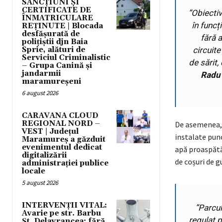
SANCȚIUNI ȘI
CERTIFICATE DE
”
Obiectiv
ÎNMATRICULARE
în funcț
REȚINUTE | Blocada
desfășurată de
fără 
polițiștii djn Baia
Sprie, alături de
circuite
Serviciul Criminalistic
de sărit,
– Grupa Canină și
jandarmii
Radu 
maramureșeni
6 august 2026
CARAVANA CLOUD
REGIONAL NORD –
De asemenea, s
VEST | Județul
instalate punc
Maramureș a găzduit
evenimentul dedicat
apă proaspătă
digitalizării
de coșuri de g
administrației publice
locale
5 august 2026
INTERVENȚII VITAL:
”
Parcul
Avarie pe str. Barbu
regulat p
Șt. Delavrancea: fără