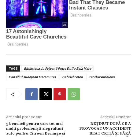
TAGS
Biblioteca Județeană Petre Dulfu Baia Mare
Consiliul Județean Maramureș
Gabriel Zetea
Teodor Ardelean
Articolul precedent
Articolul următor
5 beneficii pentru care tot mai
REȚINUT DUPĂ CE A
mulți profesioniști aleg rafturi
PROVOCAT UN ACCIDENT
auto pentru Citroen Berlingo și
BEAT CRIȚĂ ȘI FĂRĂ