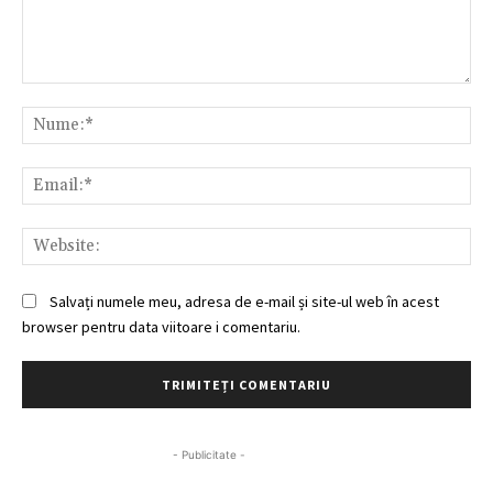
Comentariu:
Nu
Ema
Web
Salvați numele meu, adresa de e-mail și site-ul web în acest
browser pentru data viitoare i comentariu.
- Publicitate -