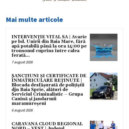
Mai multe articole
INTERVENȚIE VITAL SA | Avarie
pe bd. Unirii din Baia Mare, fără
apă potabilă până la ora 14:00 pe
tronsonul cuprins între calea
ferată...
7 august 2026
SANCȚIUNI ȘI CERTIFICATE DE
ÎNMATRICULARE REȚINUTE |
Blocada desfășurată de polițiștii
djn Baia Sprie, alături de
Serviciul Criminalistic – Grupa
Canină și jandarmii
maramureșeni
6 august 2026
CARAVANA CLOUD REGIONAL
NORD – VEST | Județul