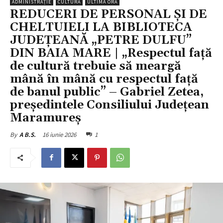
ADMINISTRAȚIE
CULTURĂ
ULTIMA ORĂ
REDUCERI DE PERSONAL ȘI DE
CHELTUIELI LA BIBLIOTECA
JUDEȚEANĂ „PETRE DULFU”
DIN BAIA MARE | „Respectul față
de cultură trebuie să meargă
mână în mână cu respectul față
de banul public” – Gabriel Zetea,
președintele Consiliului Județean
Maramureș
16 iunie 2026
1
By
A B.S.