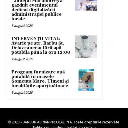
| Județul Maramureș a
găzduit evenimentul
dedicat digitalizării
administrației publice
locale
5 august 2026
INTERVENȚII VITAL:
Avarie pe str. Barbu Șt.
Delavrancea: fără apă
potabilă până la ora 12:00
4 august 2026
Program furnizare apă
potabilă în orașele
Șomcuta Mare, Ulmeni și
localitățile aparținătoare
3 august 2026
© 2023 - BARBUR ADRIAN-NICOLAE PFA. Toate drepturile rezervate.
Politica de confidențialitate și cookie