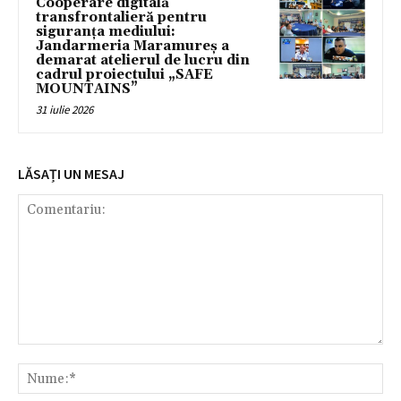
Cooperare digitală
transfrontalieră pentru
siguranța mediului:
Jandarmeria Maramureș a
demarat atelierul de lucru din
cadrul proiectului „SAFE
MOUNTAINS”
31 iulie 2026
LĂSAȚI UN MESAJ
Comentariu:
Nu