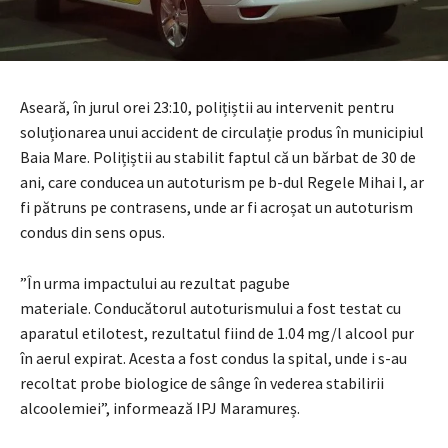
Aseară, în jurul orei 23:10, polițiștii au intervenit pentru
soluționarea unui accident de circulație produs în municipiul
Baia Mare. Polițiștii au stabilit faptul că un bărbat de 30 de
ani, care conducea un autoturism pe b-dul Regele Mihai I, ar
fi pătruns pe contrasens, unde ar fi acroșat un autoturism
condus din sens opus.
”În urma impactului au rezultat pagube
materiale. Conducătorul autoturismului a fost testat cu
aparatul etilotest, rezultatul fiind de 1.04 mg/l alcool pur
în aerul expirat. Acesta a fost condus la spital, unde i s-au
recoltat probe biologice de sânge în vederea stabilirii
alcoolemiei”, informează IPJ Maramureș.