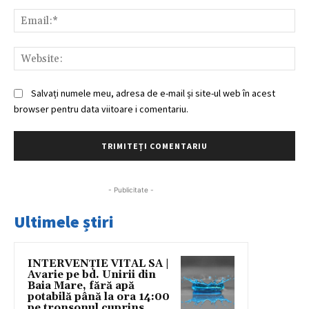
Ema
Web
Salvați numele meu, adresa de e-mail și site-ul web în acest
browser pentru data viitoare i comentariu.
- Publicitate -
Ultimele știri
INTERVENȚIE VITAL SA |
Avarie pe bd. Unirii din
Baia Mare, fără apă
potabilă până la ora 14:00
pe tronsonul cuprins