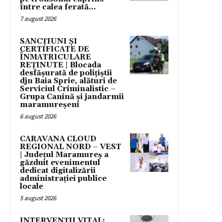
între calea ferată...
7 august 2026
SANCȚIUNI ȘI
CERTIFICATE DE
ÎNMATRICULARE
REȚINUTE | Blocada
desfășurată de polițiștii
djn Baia Sprie, alături de
Serviciul Criminalistic –
Grupa Canină și jandarmii
maramureșeni
6 august 2026
CARAVANA CLOUD
REGIONAL NORD – VEST
| Județul Maramureș a
găzduit evenimentul
dedicat digitalizării
administrației publice
locale
5 august 2026
INTERVENȚII VITAL: