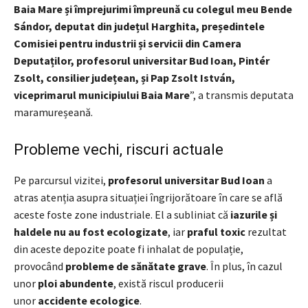
Baia Mare și împrejurimi împreună cu colegul meu Bende
Sándor, deputat din județul Harghita, președintele
Comisiei pentru industrii și servicii din Camera
Deputaților, profesorul universitar Bud Ioan, Pintér
Zsolt, consilier județean, și Pap Zsolt István,
viceprimarul municipiului Baia Mare
”, a transmis deputata
maramureșeană.
Probleme vechi, riscuri actuale
Pe parcursul vizitei,
profesorul universitar Bud Ioan
a
atras atenția asupra situației îngrijorătoare în care se află
aceste foste zone industriale. El a subliniat că
iazurile și
haldele nu au fost ecologizate
, iar
praful toxic
rezultat
din aceste depozite poate fi inhalat de populație,
provocând
probleme de sănătate grave
. În plus, în cazul
unor
ploi abundente
, există riscul producerii
unor
accidente ecologice
.