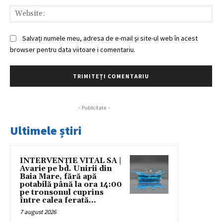
Web
Salvați numele meu, adresa de e-mail și site-ul web în acest
browser pentru data viitoare i comentariu.
- Publicitate -
Ultimele știri
INTERVENȚIE VITAL SA |
Avarie pe bd. Unirii din
Baia Mare, fără apă
potabilă până la ora 14:00
pe tronsonul cuprins
între calea ferată...
7 august 2026