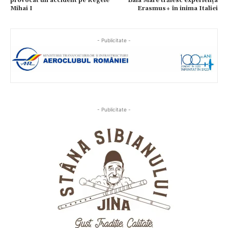
provocat un accident pe Regele
Baia Mare trăiesc experiența
Mihai I
Erasmus+ în inima Italiei
- Publicitate -
- Publicitate -