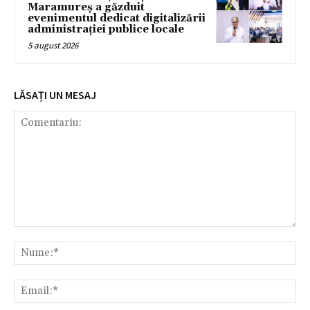
Maramureș a găzduit
evenimentul dedicat digitalizării
administrației publice locale
5 august 2026
LĂSAȚI UN MESAJ
Comentariu:
Nu
Ema