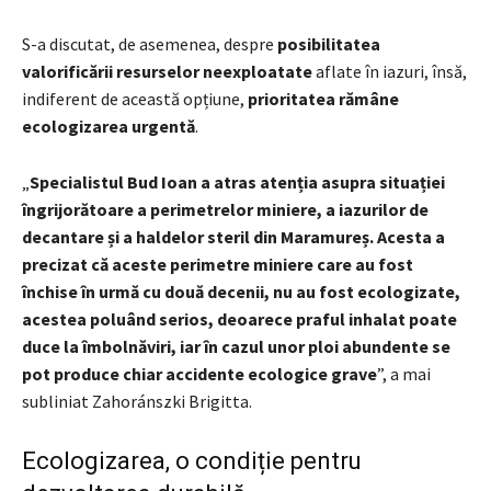
S-a discutat, de asemenea, despre
posibilitatea
valorificării resurselor neexploatate
aflate în iazuri, însă,
indiferent de această opțiune,
prioritatea rămâne
ecologizarea urgentă
.
„
Specialistul Bud Ioan a atras atenția asupra situației
îngrijorătoare a perimetrelor miniere, a iazurilor de
decantare și a haldelor steril din Maramureș. Acesta a
precizat că aceste perimetre miniere care au fost
închise în urmă cu două decenii, nu au fost ecologizate,
acestea poluând serios, deoarece praful inhalat poate
duce la îmbolnăviri, iar în cazul unor ploi abundente se
pot produce chiar accidente ecologice grave
”, a mai
subliniat Zahoránszki Brigitta.
Ecologizarea, o condiție pentru