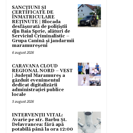
SANCȚIUNI ȘI
CERTIFICATE DE
ÎNMATRICULARE
REȚINUTE | Blocada
desfășurată de polițiștii
djn Baia Sprie, alături de
Serviciul Criminalistic –
Grupa Canină și jandarmii
maramureșeni
6 august 2026
CARAVANA CLOUD
REGIONAL NORD – VEST
| Județul Maramureș a
găzduit evenimentul
dedicat digitalizării
administrației publice
locale
5 august 2026
INTERVENȚII VITAL:
Avarie pe str. Barbu Șt.
Delavrancea: fără apă
potabilă până la ora 12:00