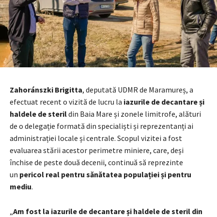
Zahoránszki Brigitta
, deputată UDMR de Maramureș, a
efectuat recent o vizită de lucru la
iazurile de decantare și
haldele de steril
din Baia Mare și zonele limitrofe, alături
de o delegație formată din specialiști și reprezentanți ai
administrației locale și centrale. Scopul vizitei a fost
evaluarea stării acestor perimetre miniere, care, deși
închise de peste două decenii, continuă să reprezinte
un
pericol real pentru sănătatea populației și pentru
mediu
.
„
Am fost la iazurile de decantare și haldele de steril din