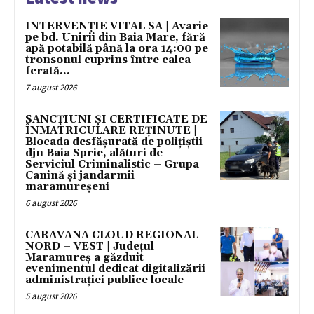
INTERVENȚIE VITAL SA | Avarie
pe bd. Unirii din Baia Mare, fără
apă potabilă până la ora 14:00 pe
tronsonul cuprins între calea
ferată...
7 august 2026
SANCȚIUNI ȘI CERTIFICATE DE
ÎNMATRICULARE REȚINUTE |
Blocada desfășurată de polițiștii
djn Baia Sprie, alături de
Serviciul Criminalistic – Grupa
Canină și jandarmii
maramureșeni
6 august 2026
CARAVANA CLOUD REGIONAL
NORD – VEST | Județul
Maramureș a găzduit
evenimentul dedicat digitalizării
administrației publice locale
5 august 2026