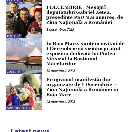
1 DECEMBRIE | Mesajul
deputatului Gabriel Zetea,
președinte PSD Maramureș, de
Ziua Națională a României
1 decembrie 2023
POLITICĂ
În Baia Mare, suntem invitați de
1 Decembrie să vizităm gratuit
expoziția dedicată lui Pintea
Viteazul la Bastionul
Măcelarilor
30 noiembrie 2023
CULTURĂ
Programul manifestărilor
organizate de 1 Decembrie –
Ziua Națională a României în
Baia Mare
28 noiembrie 2023
ADMINISTRAȚIE
Latest news