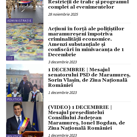
Restricții de trafic și programul
complet al evenimentelor
28 noiembrie 2025
ADMINISTRAȚIE
Acțiuni în forță ale polițiștilor
maramureșeni împotriva
criminalității economice.
Amenzi substanțiale și
confiscări în minivacanța de 1
Decembrie
112
3 decembrie 2023
1 DECEMBRIE | Mesajul
senatorului PSD de Maramureș,
Sorin Vlașin, de Ziua Națională
României
1 decembrie 2023
POLITICĂ
(VIDEO) 1 DECEMBRIE |
Mesajul președintelui
Consiliului Județean
Maramureș, Ionel Bogdan, de
Ziua Națională României
1 decembrie 2023
POLITICĂ