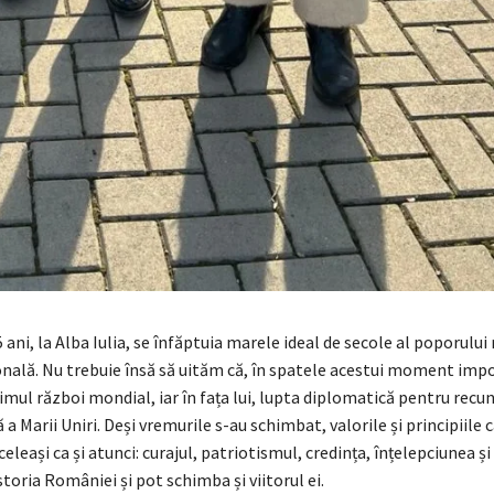
 ani, la Alba Iulia, se înfăptuia marele ideal de secole al poporului
onală. Nu trebuie însă să uităm că, în spatele acestui moment imp
rimul război mondial, iar în fața lui, lupta diplomatică pentru rec
 a Marii Uniri. Deși vremurile s-au schimbat, valorile și principiile 
celeași ca și atunci: curajul, patriotismul, credința, înțelepciunea ș
toria României și pot schimba și viitorul ei.