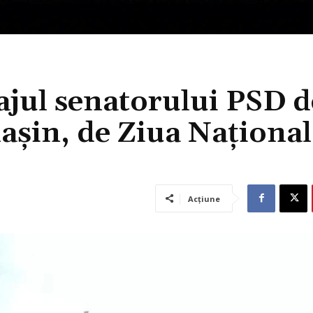
ul senatorului PSD d
așin, de Ziua Național
Acțiune