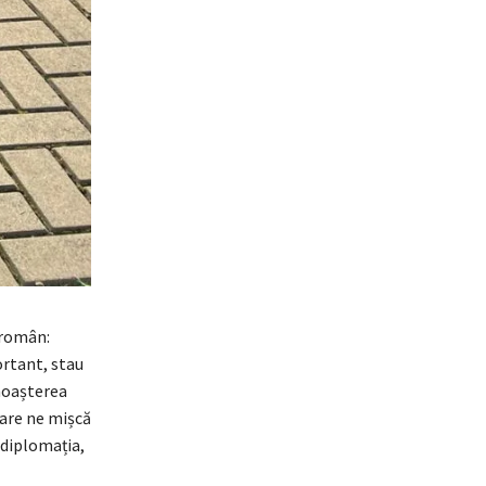
 român:
ortant, stau
unoașterea
care ne mișcă
i diplomația,