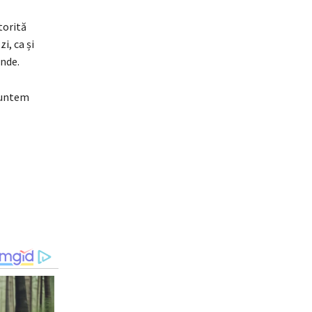
torită
i, ca și
unde.
 suntem