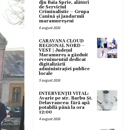
djn Baia Sprie, alături
de Serviciul
Criminalistic – Grupa
Canină și jandarmii
maramureșeni
6 august 2026
CARAVANA CLOUD
REGIONAL NORD –
VEST | Județul
Maramureș a găzduit
evenimentul dedicat
digitalizării
administrației publice
locale
5 august 2026
INTERVENȚII VITAL:
Avarie pe str. Barbu Șt.
Delavrancea: fără apă
potabilă până la ora
12:00
4 august 2026