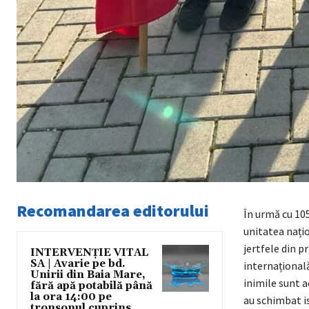
Recomandarea editorului
În urmă cu 105
unitatea nați
jertfele din p
INTERVENȚIE VITAL
SA | Avarie pe bd.
internațională
Unirii din Baia Mare,
inimile sunt a
fără apă potabilă până
la ora 14:00 pe
au schimbat is
tronsonul cuprins