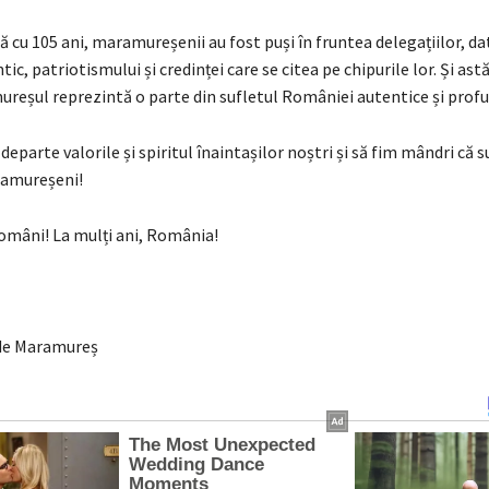
ă cu 105 ani, maramureșenii au fost puși în fruntea delegațiilor, da
ic, patriotismului și credinței care se citea pe chipurile lor. Și astăz
ureșul reprezintă o parte din sufletul României autentice și prof
eparte valorile și spiritul înaintașilor noștri și să fim mândri că
ramureșeni!
români! La mulți ani, România!
de Maramureș