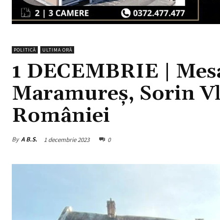
POLITICĂ
ULTIMA ORĂ
1 DECEMBRIE | Mesaj
Maramureș, Sorin Vl
României
By
A B.S.
1 decembrie 2023
0