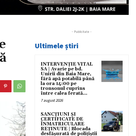
- Publicitate -
e
Ultimele știri
ă
INTERVENȚIE VITAL
SA | Avarie pe bd.
Unirii din Baia Mare,
fără apă potabilă până
la ora 14:00 pe
tronsonul cuprins
între calea ferată...
7 august 2026
SANCȚIUNI ȘI
CERTIFICATE DE
ÎNMATRICULARE
REȚINUTE | Blocada
desfășurată de polițiștii