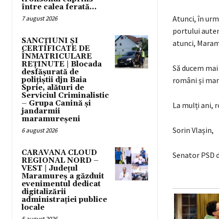
între calea ferată...
Atunci, în urm
7 august 2026
portului autent
SANCȚIUNI ȘI
atunci, Maram
CERTIFICATE DE
ÎNMATRICULARE
REȚINUTE | Blocada
Să ducem mai d
desfășurată de
polițiștii djn Baia
români și ma
Sprie, alături de
Serviciul Criminalistic
– Grupa Canină și
La mulți ani, 
jandarmii
maramureșeni
Sorin Vlașin,
6 august 2026
CARAVANA CLOUD
Senator PSD 
REGIONAL NORD –
VEST | Județul
Maramureș a găzduit
evenimentul dedicat
digitalizării
administrației publice
locale
5 august 2026