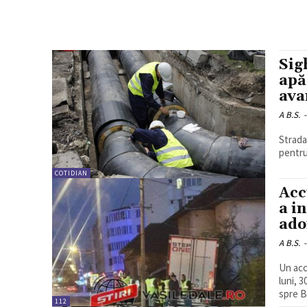
Sig
apă
ava
A B.S.
-
Strada
pentru
COTIDIAN
Acc
a i
ado
A B.S.
-
Un acc
luni, 
spre Ba
112