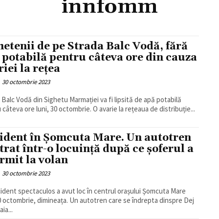
innfomm
hetenii de pe Strada Balc Vodă, fără
 potabilă pentru câteva ore din cauza
riei la rețea
30 octombrie 2023
 Balc Vodă din Sighetu Marmației va fi lipsită de apă potabilă
 câteva ore luni, 30 octombrie. O avarie la rețeaua de distribuție...
ident în Șomcuta Mare. Un autotren
ntrat într-o locuință după ce șoferul a
rmit la volan
30 octombrie 2023
ident spectaculos a avut loc în centrul orașului Șomcuta Mare
30 octombrie, dimineața. Un autotren care se îndrepta dinspre Dej
ia...