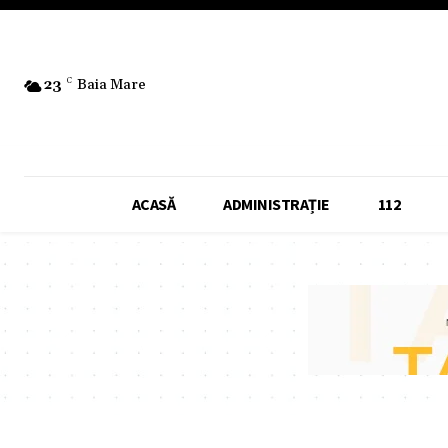
23
C
Baia Mare
ACASĂ
ADMINISTRAȚIE
112