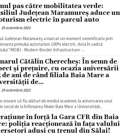
mul pas către mobilitatea verde:
siliul Județean Maramureș aduce un
oturism electric în parcul auto
29 octombrie 2023
iul Județean Maramureș a marcat un moment semnificativ prin
ționarea primului autoturism 100% electric. Asta în cadrul
tului "MOBI - Modern Border Infrastructure -...
marul Cătălin Cherecheș: În semn de
pect și prețuire, cu ocazia aniversării
5 de ani de când filiala Baia Mare a
ersității de...
29 octombrie 2023
 o onoare să fiu alături de mediul academic la aniversarea unui
e secol de la înființarea filialei Baia Mare a Universității...
rațiune în forță la Gara CFR din Baia
e: poliția reacționează în fața valului
cerșetori aduși cu trenul din Sălaj!