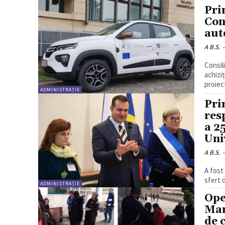
Pri
Con
aut
A B.S.
-
Consil
achizi
proiec
ADMINISTRAȚIE
Pri
res
a 2
Univ
A B.S.
-
A fost
sfert d
ADMINISTRAȚIE
Ope
Mar
de 