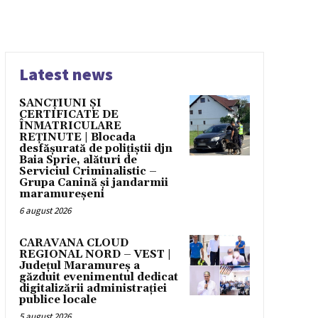
Latest news
SANCȚIUNI ȘI
CERTIFICATE DE
ÎNMATRICULARE
REȚINUTE | Blocada
desfășurată de polițiștii djn
Baia Sprie, alături de
Serviciul Criminalistic –
Grupa Canină și jandarmii
maramureșeni
6 august 2026
CARAVANA CLOUD
REGIONAL NORD – VEST |
Județul Maramureș a
găzduit evenimentul dedicat
digitalizării administrației
publice locale
5 august 2026