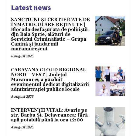
Latest news
SANCȚIUNI ȘI CERTIFICATE DE
ÎNMATRICULARE REȚINUTE |
Blocada desfășurată de polițiștii
djn Baia Sprie, alături de
Serviciul Criminalistic – Grupa
Canină și jandarmii
maramureșeni
6 august 2026
CARAVANA CLOUD REGIONAL
NORD – VEST | Județul
Maramureș a găzduit
evenimentul dedicat digitalizării
administrației publice locale
5 august 2026
INTERVENȚII VITAL: Avarie pe
str. Barbu Șt. Delavrancea: fără
apă potabilă până la ora 12:00
4 august 2026