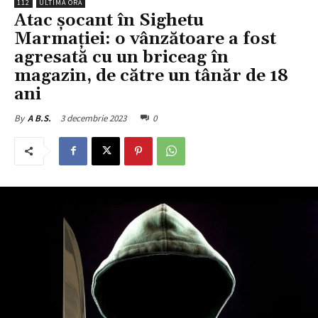
112
ULTIMA ORĂ
Atac șocant în Sighetu
Marmației: o vânzătoare a fost
agresată cu un briceag în
magazin, de către un tânăr de 18
ani
3 decembrie 2023
0
By
A B.S.