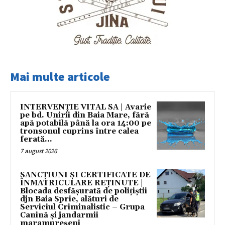
Mai multe articole
INTERVENȚIE VITAL SA | Avarie
pe bd. Unirii din Baia Mare, fără
apă potabilă până la ora 14:00 pe
tronsonul cuprins între calea
ferată...
7 august 2026
SANCȚIUNI ȘI CERTIFICATE DE
ÎNMATRICULARE REȚINUTE |
Blocada desfășurată de polițiștii
djn Baia Sprie, alături de
Serviciul Criminalistic – Grupa
Canină și jandarmii
maramureșeni