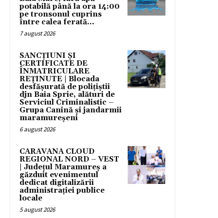
potabilă până la ora 14:00
pe tronsonul cuprins
între calea ferată...
7 august 2026
SANCȚIUNI ȘI
CERTIFICATE DE
ÎNMATRICULARE
REȚINUTE | Blocada
desfășurată de polițiștii
djn Baia Sprie, alături de
Serviciul Criminalistic –
Grupa Canină și jandarmii
maramureșeni
6 august 2026
CARAVANA CLOUD
REGIONAL NORD – VEST
| Județul Maramureș a
găzduit evenimentul
dedicat digitalizării
administrației publice
locale
5 august 2026