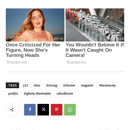
TAGS
112
Atac
briceag
infomm
magazin
Maramureș
poliția
Sighetu Marmației
vânzătoare