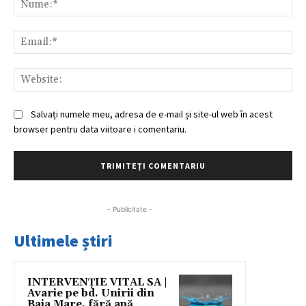
Ema
Web
Salvați numele meu, adresa de e-mail și site-ul web în acest
browser pentru data viitoare i comentariu.
- Publicitate -
Ultimele știri
INTERVENȚIE VITAL SA |
Avarie pe bd. Unirii din
Baia Mare, fără apă