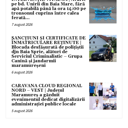
pe bd. Unirii din Baia Mare, fără
apă potabilă până la ora 14:00 pe
tronsonul cuprins între calea
ferată...
7 august 2026
SANCȚIUNI ȘI CERTIFICATE DE
ÎNMATRICULARE REȚINUTE |
Blocada desfășurată de polițiștii
djn Baia Sprie, alături de
Serviciul Criminalistic – Grupa
Canină și jandarmii
maramureșeni
6 august 2026
CARAVANA CLOUD REGIONAL
NORD – VEST | Județul
Maramureș a găzduit
evenimentul dedicat digitalizării
administrației publice locale
5 august 2026