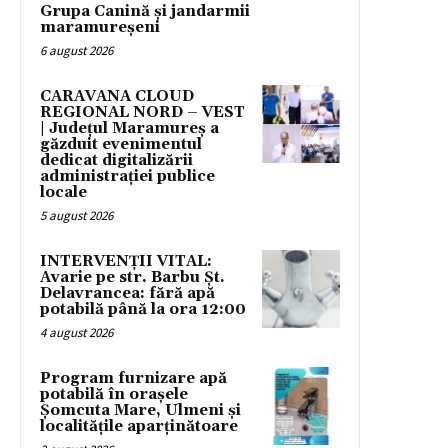
Grupa Canină și jandarmii
maramureșeni
6 august 2026
CARAVANA CLOUD
REGIONAL NORD – VEST
| Județul Maramureș a
găzduit evenimentul
dedicat digitalizării
administrației publice
locale
5 august 2026
INTERVENȚII VITAL:
Avarie pe str. Barbu Șt.
Delavrancea: fără apă
potabilă până la ora 12:00
4 august 2026
Program furnizare apă
potabilă în orașele
Șomcuta Mare, Ulmeni și
localitățile aparținătoare