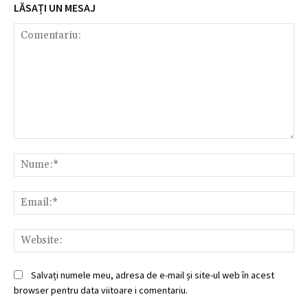
LĂSAȚI UN MESAJ
Comentariu:
Nu
Ema
Web
Salvați numele meu, adresa de e-mail și site-ul web în acest
browser pentru data viitoare i comentariu.