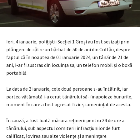
Ieri, 4 ianuarie, polițiștii Secției 1 Groși au fost sesizați prin
plângere de către un bărbat de 50 de ani din Coltău, despre
faptul că în noaptea de 01 ianuarie 2024, un tânăr de 21 de
ani, i-ar fi sustras din locuința sa, un telefon mobil și o boxă
portabilă.
La data de 2 ianuarie, cele două persoane s-au întâlnit, iar
partea vătămată i-a cerut tânărului să-i înapoieze bunurile,
moment în care a fost agresat fizic și amenințat de acesta.
În cauză, a fost luată măsura reținerii pentru 24 de ore a
tânărului, sub aspectul comiterii infracțiunilor de furt
calificat, lovirea sau alte violențe și amenințare.