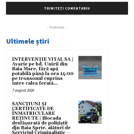
- Publicitate -
Ultimele știri
INTERVENȚIE VITAL SA |
Avarie pe bd. Unirii din
Baia Mare, fără apă
potabilă până la ora 14:00
pe tronsonul cuprins
între calea ferată...
7 august 2026
SANCȚIUNI ȘI
CERTIFICATE DE
ÎNMATRICULARE
REȚINUTE | Blocada
desfășurată de polițiștii
djn Baia Sprie, alături de
Serviciul Criminalistic –