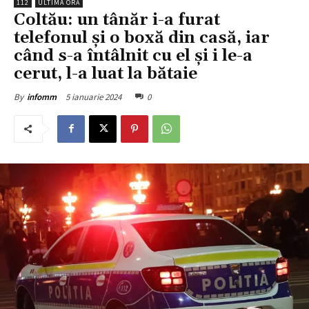
112
ULTIMA ORĂ
Coltău: un tânăr i-a furat
telefonul și o boxă din casă, iar
când s-a întâlnit cu el și i le-a
cerut, l-a luat la bătaie
5 ianuarie 2024
0
By
infomm