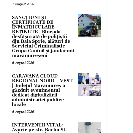
7 august 2026
SANCȚIUNI ȘI
CERTIFICATE DE
ÎNMATRICULARE
REȚINUTE | Blocada
desfășurată de polițiștii
djn Baia Sprie, alături de
Serviciul Criminalistic –
Grupa Canină și jandarmii
maramureșeni
6 august 2026
CARAVANA CLOUD
REGIONAL NORD – VEST
| Județul Maramureș a
găzduit evenimentul
dedicat digitalizării
administrației publice
locale
5 august 2026
INTERVENȚII VITAL:
Avarie pe str. Barbu Șt.