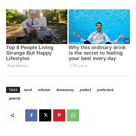
TAGS
iarnă
infomm
Maramureș
prefect
prefectură
ședință