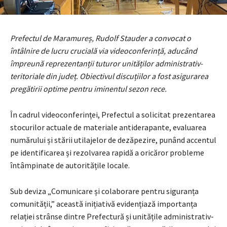
Prefectul de Maramureș, Rudolf Stauder a convocat o
întâlnire de lucru crucială via videoconferință, aducând
împreună reprezentanții tuturor unităților administrativ-
teritoriale din județ. Obiectivul discuțiilor a fost asigurarea
pregătirii optime pentru iminentul sezon rece.
În cadrul videoconferinței, Prefectul a solicitat prezentarea
stocurilor actuale de materiale antiderapante, evaluarea
numărului și stării utilajelor de dezăpezire, punând accentul
pe identificarea și rezolvarea rapidă a oricăror probleme
întâmpinate de autoritățile locale.
Sub deviza „Comunicare și colaborare pentru siguranța
comunității,” această inițiativă evidențiază importanța
relației strânse dintre Prefectură și unitățile administrativ-