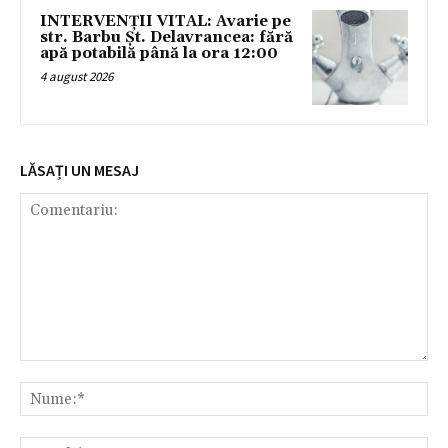
INTERVENȚII VITAL: Avarie pe
str. Barbu Șt. Delavrancea: fără
apă potabilă până la ora 12:00
4 august 2026
LĂSAȚI UN MESAJ
Comentariu:
Nu
Ema