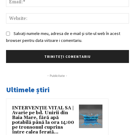
Web
Salvați numele meu, adresa de e-mail și site-ul web în acest
browser pentru data viitoare i comentariu.
- Publicitate -
Ultimele știri
INTERVENȚIE VITAL SA |
Avarie pe bd. Unirii din
Baia Mare, fără apă
potabilă până la ora 14:00
pe tronsonul cuprins
între calea ferată...