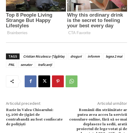
TAGS
Cristian Niculescu-Țâgârlaș
droguri
infomm
legea 2 mai
PNL
senator
traficanți
Articolul precedent
Articolul următor
Razie în Valea Chioarului:
Românii din străinătate ar
15.200 de țigări de
putea avea acces la servicii
contrabandă au fost confiscate
consulare online, fără să se mai
de polițiști
deplaseze la sedii, arată
proiectul de lege votat și de