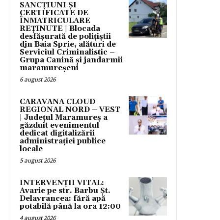
SANCȚIUNI ȘI
CERTIFICATE DE
ÎNMATRICULARE
REȚINUTE | Blocada
desfășurată de polițiștii
djn Baia Sprie, alături de
Serviciul Criminalistic –
Grupa Canină și jandarmii
maramureșeni
6 august 2026
CARAVANA CLOUD
REGIONAL NORD – VEST
| Județul Maramureș a
găzduit evenimentul
dedicat digitalizării
administrației publice
locale
5 august 2026
INTERVENȚII VITAL:
Avarie pe str. Barbu Șt.
Delavrancea: fără apă
potabilă până la ora 12:00
4 august 2026