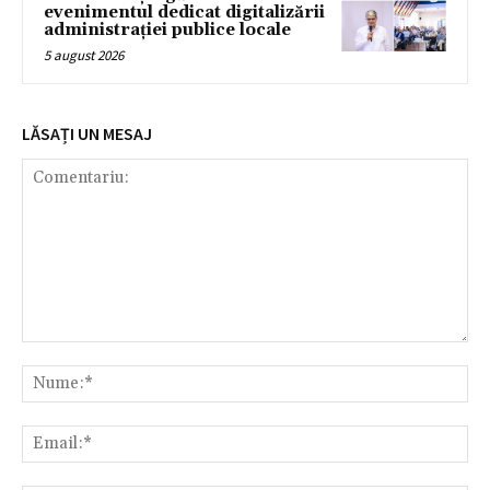
evenimentul dedicat digitalizării
administrației publice locale
5 august 2026
LĂSAȚI UN MESAJ
Comentariu:
Nu
Ema