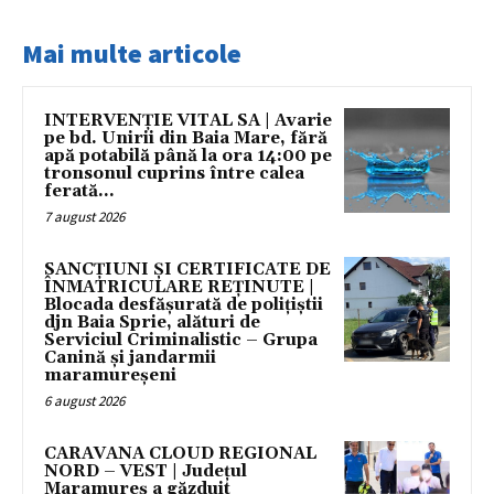
Mai multe articole
INTERVENȚIE VITAL SA | Avarie
pe bd. Unirii din Baia Mare, fără
apă potabilă până la ora 14:00 pe
tronsonul cuprins între calea
ferată...
7 august 2026
SANCȚIUNI ȘI CERTIFICATE DE
ÎNMATRICULARE REȚINUTE |
Blocada desfășurată de polițiștii
djn Baia Sprie, alături de
Serviciul Criminalistic – Grupa
Canină și jandarmii
maramureșeni
6 august 2026
CARAVANA CLOUD REGIONAL
NORD – VEST | Județul
Maramureș a găzduit