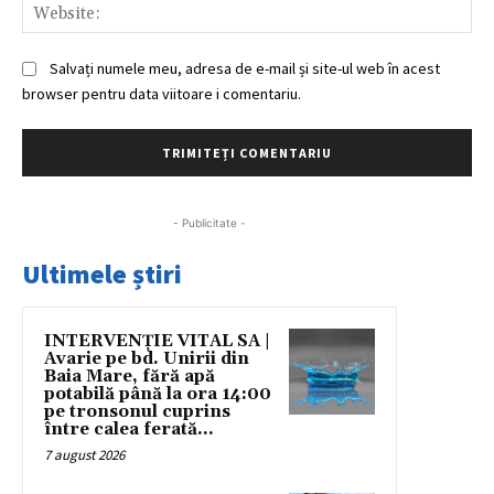
Web
Salvați numele meu, adresa de e-mail și site-ul web în acest
browser pentru data viitoare i comentariu.
- Publicitate -
Ultimele știri
INTERVENȚIE VITAL SA |
Avarie pe bd. Unirii din
Baia Mare, fără apă
potabilă până la ora 14:00
pe tronsonul cuprins
între calea ferată...
7 august 2026