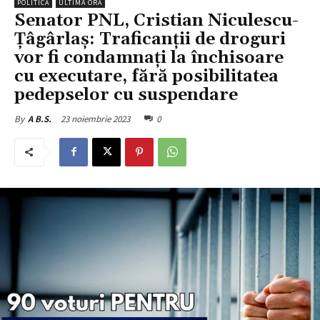
POLITICĂ
ULTIMA ORĂ
Senator PNL, Cristian Niculescu-
Țâgârlaș: Traficanții de droguri
vor fi condamnați la închisoare
cu executare, fără posibilitatea
pedepselor cu suspendare
23 noiembrie 2023
0
By
A B.S.