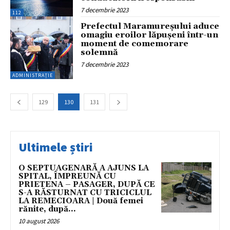
7 decembrie 2023
112
Prefectul Maramureșului aduce
omagiu eroilor lăpușeni într-un
moment de comemorare
solemnă
7 decembrie 2023
ADMINISTRAȚIE
129
130
131
Ultimele știri
O SEPTUAGENARĂ A AJUNS LA
SPITAL, ÎMPREUNĂ CU
PRIETENA – PASAGER, DUPĂ CE
S-A RĂSTURNAT CU TRICICLUL
LA REMECIOARA | Două femei
rănite, după...
10 august 2026