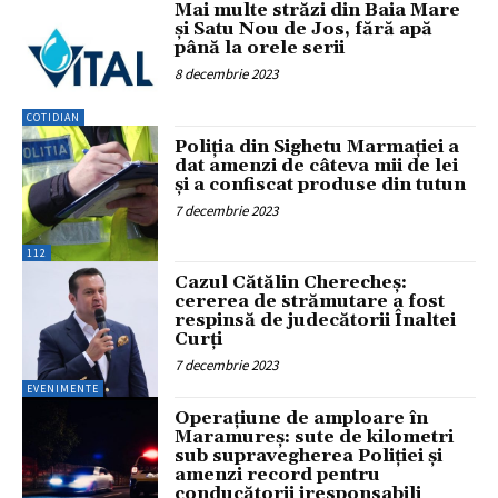
Mai multe străzi din Baia Mare
și Satu Nou de Jos, fără apă
până la orele serii
8 decembrie 2023
COTIDIAN
Poliția din Sighetu Marmației a
dat amenzi de câteva mii de lei
și a confiscat produse din tutun
7 decembrie 2023
112
Cazul Cătălin Cherecheș:
cererea de strămutare a fost
respinsă de judecătorii Înaltei
Curți
7 decembrie 2023
EVENIMENTE
Operațiune de amploare în
Maramureș: sute de kilometri
sub supravegherea Poliției și
amenzi record pentru
conducătorii iresponsabili