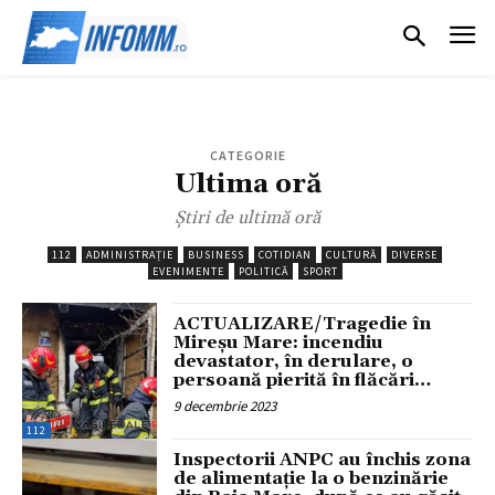
CATEGORIE
Ultima oră
Știri de ultimă oră
112
ADMINISTRAȚIE
BUSINESS
COTIDIAN
CULTURĂ
DIVERSE
EVENIMENTE
POLITICĂ
SPORT
ACTUALIZARE/Tragedie în
Mireșu Mare: incendiu
devastator, în derulare, o
persoană pierită în flăcări…
9 decembrie 2023
112
Inspectorii ANPC au închis zona
de alimentație la o benzinărie