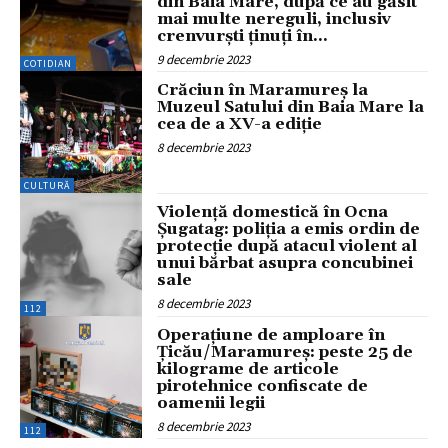
din Baia Mare, după ce au găsit
mai multe nereguli, inclusiv
crenvurști ținuți în...
9 decembrie 2023
COTIDIAN
Crăciun în Maramureș la
Muzeul Satului din Baia Mare la
cea de a XV-a ediție
8 decembrie 2023
CULTURĂ
Violență domestică în Ocna
Șugatag: poliția a emis ordin de
protecție după atacul violent al
unui bărbat asupra concubinei
sale
8 decembrie 2023
112
Operațiune de amploare în
Țicău/Maramureș: peste 25 de
kilograme de articole
pirotehnice confiscate de
oamenii legii
8 decembrie 2023
112