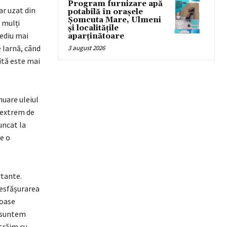
Program furnizare apă
r uzat din
potabilă în orașele
Șomcuta Mare, Ulmeni
 mulți
și localitățile
mediu mai
aparținătoare
 Iarnă, când
3 august 2026
sită este mai
nuare uleiul
 extrem de
uncat la
e o
rtante.
desfășurarea
roase
, suntem
trăim cu