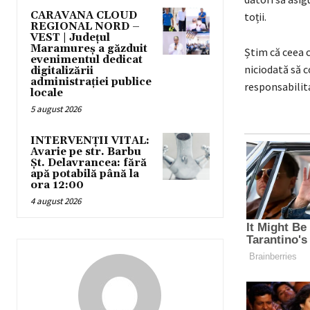
CARAVANA CLOUD
toții.
REGIONAL NORD –
VEST | Județul
Maramureș a găzduit
Știm că ceea 
evenimentul dedicat
niciodată să c
digitalizării
administrației publice
responsabilit
locale
5 august 2026
INTERVENȚII VITAL:
Avarie pe str. Barbu
Șt. Delavrancea: fără
apă potabilă până la
ora 12:00
4 august 2026