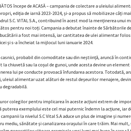
TOS începe de ACASĂ – campania de colectare a uleiului alimenta
ropri, ediția de iarnă 2023-2024, și-a propus să mobilizeze câți mai
adrul S.C. VITAL S.A., contribuind în acest mod la menținerea unui 
ătos pentru noi toți. Campania a debutat înainte de Sărbătorile de
 bucătării a fost mai intensă, iar cantitatea de ulei alimentar folo
cei și s-a încheiat la mijlocul luni ianuarie 2024.
asnici, probabil din comoditate sau din neștiință, aruncă în conti
t la chiuvetă sau la coșul de gunoi, unde acesta devine un element
punerea lui pe conducte provoacă înfundarea acestora. Totodată, ar
, uleiul alimentar uzat alături de restul deșeurilor menajere, devin
u degradabilă.
ror colegilor pentru implicarea în aceste acțiuni extrem de impo
 puterea exemplului este cel mai puternic îndemn la acțiune, iar 
 campanii la nivelul S.C Vital S.A aduce un plus de imagine și nume
ru mediu, sănătate și canalizarea orașului în care trăim. Mai mult
urăm generațiilor viitoare premisele unei lumi mai bune în care să 