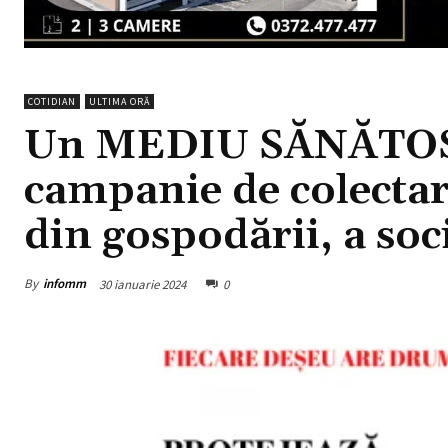
COTIDIAN
ULTIMA ORĂ
Un MEDIU SĂNĂTOS 
campanie de colectar
din gospodării, a soc
By
infomm
30 ianuarie 2024
0