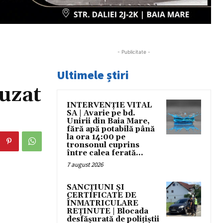
- Publicitate -
Ultimele știri
 uzat
INTERVENȚIE VITAL
SA | Avarie pe bd.
Unirii din Baia Mare,
fără apă potabilă până
la ora 14:00 pe
tronsonul cuprins
între calea ferată...
7 august 2026
SANCȚIUNI ȘI
CERTIFICATE DE
ÎNMATRICULARE
REȚINUTE | Blocada
desfășurată de polițiștii