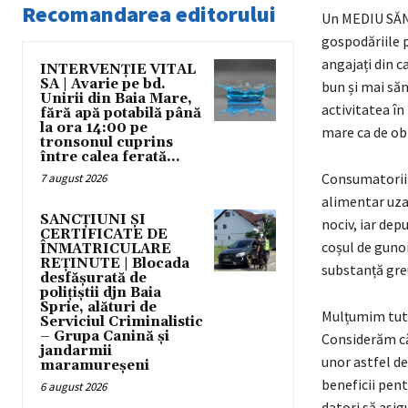
Recomandarea editorului
Un MEDIU SĂNĂ
gospodăriile p
angajați din c
INTERVENȚIE VITAL
SA | Avarie pe bd.
bun și mai săn
Unirii din Baia Mare,
activitatea în
fără apă potabilă până
la ora 14:00 pe
mare ca de obi
tronsonul cuprins
între calea ferată...
Consumatorii c
7 august 2026
alimentar uza
SANCȚIUNI ȘI
nociv, iar de
CERTIFICATE DE
coșul de gunoi
ÎNMATRICULARE
REȚINUTE | Blocada
substanță gre
desfășurată de
polițiștii djn Baia
Sprie, alături de
Mulțumim tutu
Serviciul Criminalistic
– Grupa Canină și
Considerăm că
jandarmii
unor astfel de
maramureșeni
beneficii pent
6 august 2026
datori să asig