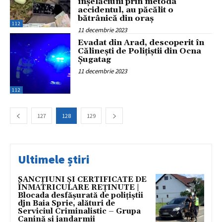
înșelăciuni prin metoda
accidentul, au păcălit o
bătrânică din oraș
112
11 decembrie 2023
Evadat din Arad, descoperit în
Călinești de Polițiștii din Ocna
Șugatag
11 decembrie 2023
112
127
128
129
Ultimele știri
SANCȚIUNI ȘI CERTIFICATE DE
ÎNMATRICULARE REȚINUTE |
Blocada desfășurată de polițiștii
djn Baia Sprie, alături de
Serviciul Criminalistic – Grupa
Canină și jandarmii