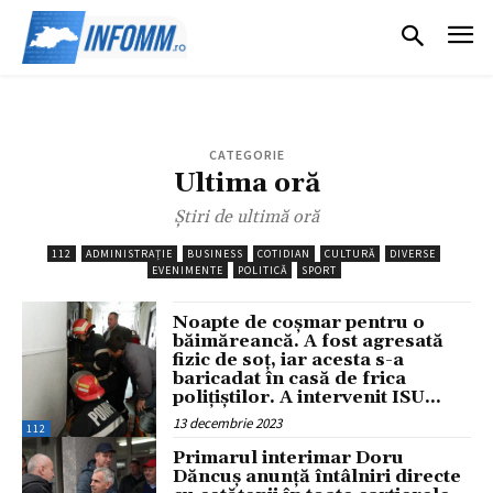
CATEGORIE
Ultima oră
Știri de ultimă oră
112
ADMINISTRAȚIE
BUSINESS
COTIDIAN
CULTURĂ
DIVERSE
EVENIMENTE
POLITICĂ
SPORT
Noapte de coșmar pentru o
băimăreancă. A fost agresată
fizic de soț, iar acesta s-a
baricadat în casă de frica
polițiștilor. A intervenit ISU...
13 decembrie 2023
112
Primarul interimar Doru
Dăncuș anunță întâlniri directe