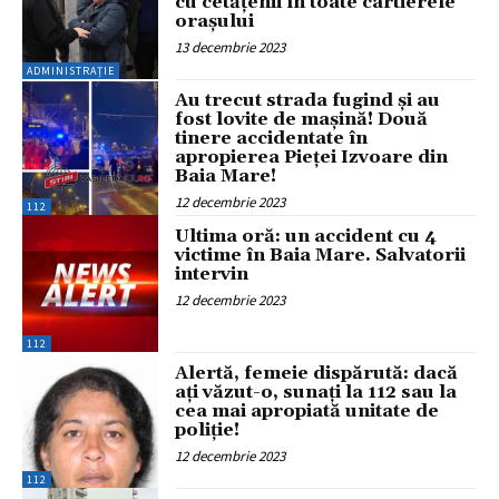
cu cetățenii în toate cartierele
orașului
13 decembrie 2023
ADMINISTRAȚIE
Au trecut strada fugind și au
fost lovite de mașină! Două
tinere accidentate în
apropierea Pieței Izvoare din
Baia Mare!
12 decembrie 2023
112
Ultima oră: un accident cu 4
victime în Baia Mare. Salvatorii
intervin
12 decembrie 2023
112
Alertă, femeie dispărută: dacă
ați văzut-o, sunați la 112 sau la
cea mai apropiată unitate de
poliție!
12 decembrie 2023
112