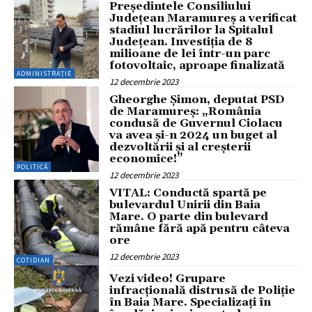
Președintele Consiliului
Județean Maramureș a verificat
stadiul lucrărilor la Spitalul
Județean. Investiția de 8
milioane de lei într-un parc
fotovoltaic, aproape finalizată
ADMINISTRAȚIE
12 decembrie 2023
Gheorghe Șimon, deputat PSD
de Maramureș: „România
condusă de Guvernul Ciolacu
va avea și-n 2024 un buget al
dezvoltării și al creșterii
economice!”
POLITICĂ
12 decembrie 2023
VITAL: Conductă spartă pe
bulevardul Unirii din Baia
Mare. O parte din bulevard
rămâne fără apă pentru câteva
ore
12 decembrie 2023
COTIDIAN
Vezi video! Grupare
infracțională distrusă de Poliție
în Baia Mare. Specializați în